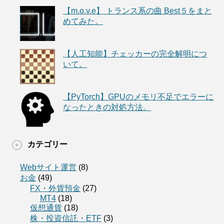
【m.o.v.e】 トランス系の曲 Best５をまと
めてみた。
【人工知能】チェッカーの完全解明につ
いて。
【PyTorch】GPUのメモリ不足でエラーに
なったときの対処方法。
カテゴリー
Webサイト運営
(8)
お金
(49)
FX・外貨預金
(27)
MT4
(18)
仮想通貨
(18)
株・投資信託・ETF
(3)