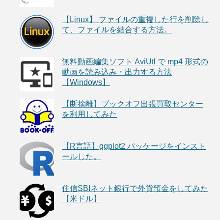
【Linux】 ファイルの重複した行を削除し
て、ファイルを結合する方法。
無料動画編集ソフト AviUtl で mp4 形式の
動画を読み込み・出力する方法
【Windows】
【断捨離】ブックオフ出張買取センター
を利用してみた
【R言語】ggplot2 パッケージをインスト
ールした。
住信SBIネット銀行で外貨預金をしてみた
【米ドル】