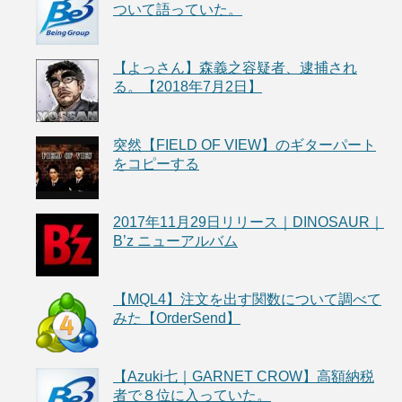
ついて語っていた。
【よっさん】森義之容疑者、逮捕され
る。【2018年7月2日】
突然【FIELD OF VIEW】のギターパート
をコピーする
2017年11月29日リリース｜DINOSAUR｜
B’z ニューアルバム
【MQL4】注文を出す関数について調べて
みた【OrderSend】
【Azuki七｜GARNET CROW】高額納税
者で８位に入っていた。