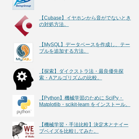
【Cubase】イヤホンから音がでないとき
の対処方法。
【MySQL】データベースを作成し、テー
ブルを追加する方法。
【探索】ダイクストラ法・最良優先探
索・Aアルゴリズムの比較。
【Python】機械学習のために SciPy・
Matplotlib・scikit-learn をインストール。
【機械学習・手法比較】決定木とナイー
ブベイズを比較してみた。