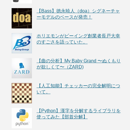
【Bass】徳永暁人（doa）シグネーチャ
ーモデルのベースが発売！
ホリエモンがビーイング創業者長戸大幸
のすごさを語っていた。
【曲の分析】My Baby Grand 〜ぬくもり
が欲しくて〜（ZARD)
【人工知能】チェッカーの完全解明につ
いて。
【Python】漢字を分解するライブラリを
使ってみた【部首分解】