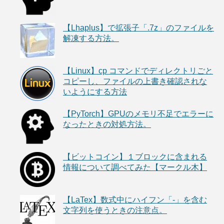
【Lhaplus】で拡張子「.7z」のファイルを
解凍する方法。
【Linux】cp コマンドでディレクトリごと
コピーし、ファイルの上書き確認されな
いようにする方法
【PyTorch】GPUのメモリ不足でエラーに
なったときの対処方法。
【ビットコイン】１ブロックに含まれる
情報について調べてみた【マークル木】
【LaTex】数式中にハイフン「-」を含む
文字列を使うときの注意点。