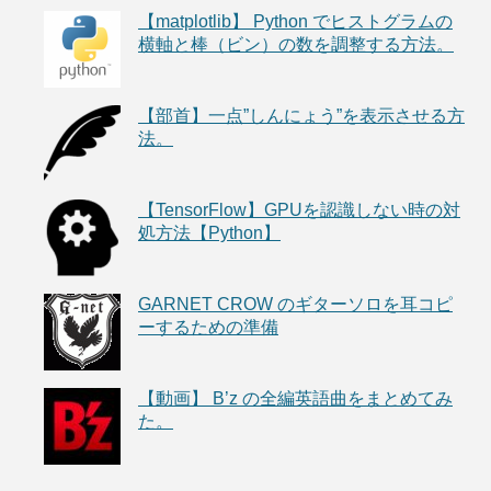
【matplotlib】 Python でヒストグラムの
横軸と棒（ビン）の数を調整する方法。
【部首】一点”しんにょう”を表示させる方
法。
【TensorFlow】GPUを認識しない時の対
処方法【Python】
GARNET CROW のギターソロを耳コピ
ーするための準備
【動画】 B’z の全編英語曲をまとめてみ
た。