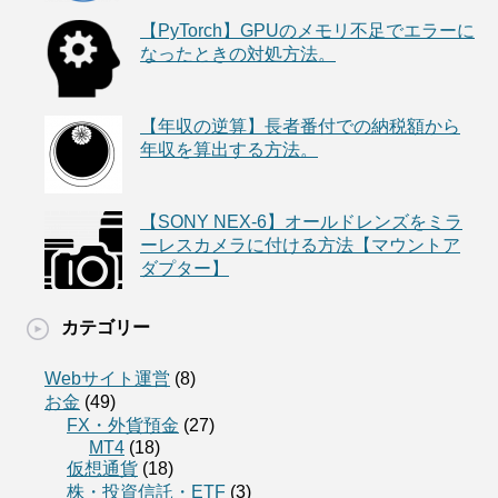
【PyTorch】GPUのメモリ不足でエラーに
なったときの対処方法。
【年収の逆算】長者番付での納税額から
年収を算出する方法。
【SONY NEX-6】オールドレンズをミラ
ーレスカメラに付ける方法【マウントア
ダプター】
カテゴリー
Webサイト運営
(8)
お金
(49)
FX・外貨預金
(27)
MT4
(18)
仮想通貨
(18)
株・投資信託・ETF
(3)