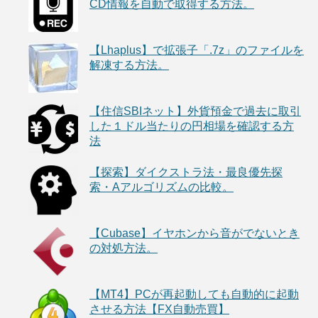
CD情報を自動で取得する方法。
【Lhaplus】で拡張子「.7z」のファイルを
解凍する方法。
【住信SBIネット】外貨預金で過去に取引
した１ドル当たりの円相場を確認する方
法
【探索】ダイクストラ法・最良優先探
索・Aアルゴリズムの比較。
【Cubase】イヤホンから音がでないとき
の対処方法。
【MT4】PCが再起動しても自動的に起動
させる方法【FX自動売買】