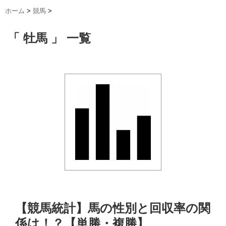
ホーム
>
競馬
>
「 牡馬 」 一覧
【競馬統計】馬の性別と回収率の関
係は！？【単勝・複勝】