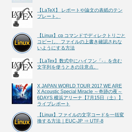
【LaTeX】 レポートや論文の表紙のテン
プレート。
【Linux】cp コマンドでディレクトリごと
コピーし、ファイルの上書き確認されな
いようにする方法
【LaTex】数式中にハイフン「-」を含む
文字列を使うときの注意点。
X JAPAN WORLD TOUR 2017 WE ARE
X Acoustic Special Miracle ～奇跡の夜～
6DAYS 横浜アリーナ【7月15日（土）】
ライブレポート
【Linux】ファイルの文字コードを一括変
換する方法｜EUC-JP ⇒ UTF-8