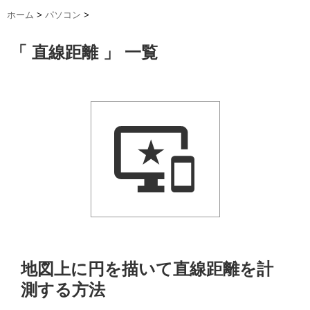
ホーム
>
パソコン
>
「 直線距離 」 一覧
地図上に円を描いて直線距離を計
測する方法