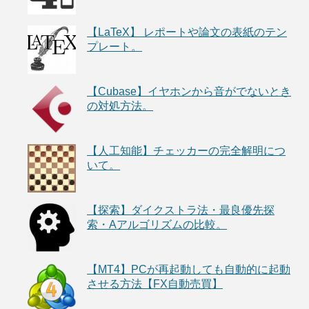
【LaTeX】 レポートや論文の表紙のテン
プレート。
【Cubase】イヤホンから音がでないとき
の対処方法。
【人工知能】チェッカーの完全解明につ
いて。
【探索】ダイクストラ法・最良優先探
索・Aアルゴリズムの比較。
【MT4】PCが再起動しても自動的に起動
させる方法【FX自動売買】