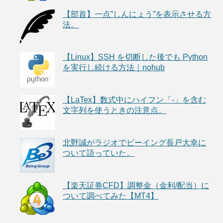
【部首】一点”しんにょう”を表示させる方
法。
【Linux】SSH を切断した後でも Python
を実行し続ける方法｜nohub
【LaTex】数式中にハイフン「-」を含む
文字列を使うときの注意点。
北野誠がラジオでビーイング長戸大幸に
ついて語っていた。
【楽天証券CFD】調整金（金利/配当）に
ついて調べてみた【MT4】