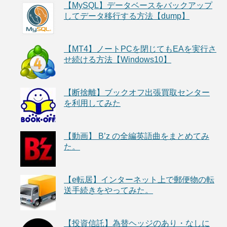
【MySQL】データベースをバックアップ
してデータ移行する方法【dump】
【MT4】ノートPCを閉じてもEAを実行さ
せ続ける方法【Windows10】
【断捨離】ブックオフ出張買取センター
を利用してみた
【動画】 B’z の全編英語曲をまとめてみ
た。
【e転居】インターネット上で郵便物の転
送手続きをやってみた。
【投資信託】為替ヘッジのあり・なしに