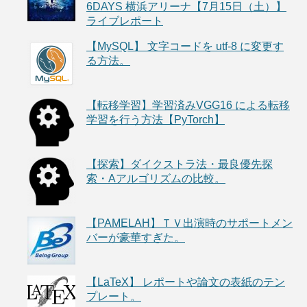
6DAYS 横浜アリーナ【7月15日（土）】
ライブレポート
【MySQL】 文字コードを utf-8 に変更す
る方法。
【転移学習】学習済みVGG16 による転移
学習を行う方法【PyTorch】
【探索】ダイクストラ法・最良優先探
索・Aアルゴリズムの比較。
【PAMELAH】ＴＶ出演時のサポートメン
バーが豪華すぎた。
【LaTeX】 レポートや論文の表紙のテン
プレート。