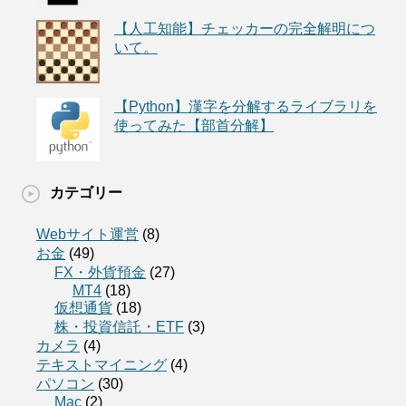
【人工知能】チェッカーの完全解明につ
いて。
【Python】漢字を分解するライブラリを
使ってみた【部首分解】
カテゴリー
Webサイト運営
(8)
お金
(49)
FX・外貨預金
(27)
MT4
(18)
仮想通貨
(18)
株・投資信託・ETF
(3)
カメラ
(4)
テキストマイニング
(4)
パソコン
(30)
Mac
(2)