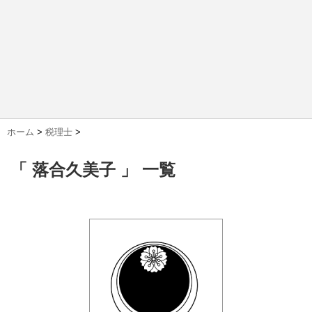
ホーム
>
税理士
>
「 落合久美子 」 一覧