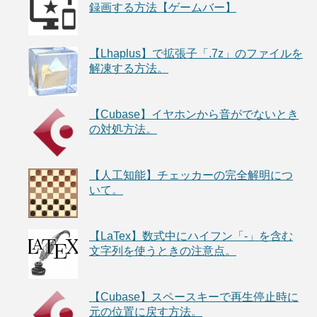
録画する方法【ゲームバー】
【Lhaplus】で拡張子「.7z」のファイルを
解凍する方法。
【Cubase】イヤホンから音がでないとき
の対処方法。
【人工知能】チェッカーの完全解明につ
いて。
【LaTex】数式中にハイフン「-」を含む
文字列を使うときの注意点。
【Cubase】スペースキーで再生停止時に
元の位置に戻す方法。