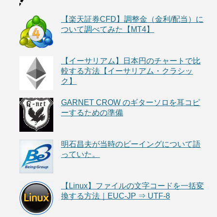
【楽天証券CFD】調整金（金利/配当）に
ついて調べてみた【MT4】
【イーサリアム】日本円のチャートで比
較する方法【イーサリアム・クラシッ
ク】
GARNET CROW のギターソロを耳コピ
ーするための準備
明石昌夫が当時のビーイングについて語
っていた。
【Linux】ファイルの文字コードを一括変
換する方法｜EUC-JP ⇒ UTF-8