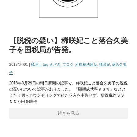
【脱税の疑い】稀咲妃こと落合久美
子を国税局が告発。
2018/04/01 |
税理士
tax
,
きざき
,
ブログ
,
所得税法違反
,
稀咲妃
,
落合久美
子
2018年3月29日の朝日新聞の記事で、稀咲妃こと落合久美子の脱税
の疑いについて記事がありました。 「願望成就率９８％」などと
うたう個人カウンセリングで得た収入を申告せず、所得税約３３
００万円を脱税
続きを見る