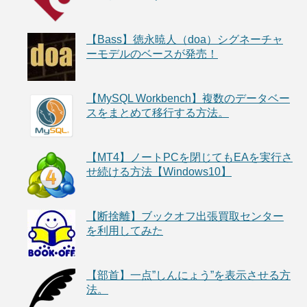
【Bass】徳永暁人（doa）シグネーチャ
ーモデルのベースが発売！
【MySQL Workbench】複数のデータベー
スをまとめて移行する方法。
【MT4】ノートPCを閉じてもEAを実行さ
せ続ける方法【Windows10】
【断捨離】ブックオフ出張買取センター
を利用してみた
【部首】一点”しんにょう”を表示させる方
法。