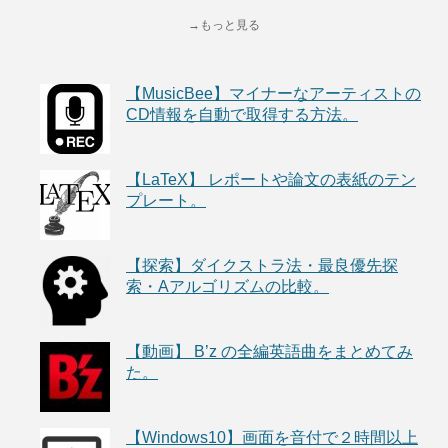
→もっと見る
【MusicBee】マイナーなアーティストの
CD情報を自動で取得する方法。
【LaTeX】 レポートや論文の表紙のテン
プレート。
【探索】ダイクストラ法・最良優先探
索・Aアルゴリズムの比較。
【動画】 B’z の全編英語曲をまとめてみ
た。
【Windows10】画面を音付で２時間以上