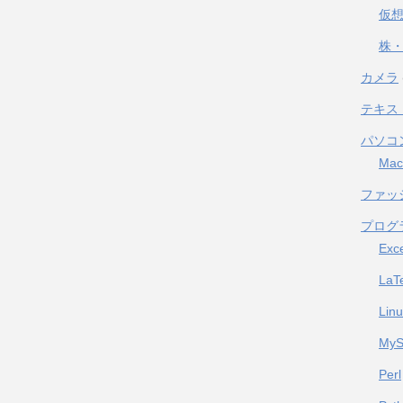
仮
株・
カメラ
テキス
パソコ
Mac
ファッ
プログ
Exc
LaT
Lin
My
Perl