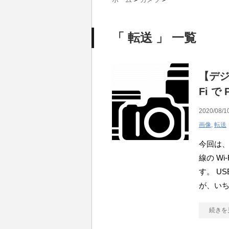
「 転送 」 一覧
【デジ
Fi 
2020/08/1
画像
,
転送
今回は、
線の W
す。 U
が、い
続きを