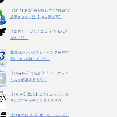
【MT4】PCが再起動しても自動的に
起動させる方法【FX自動売買】
【部首】一点”しんにょう”を表示さ
せる方法。
北野誠がラジオでビーイング長戸大
幸について語っていた。
【Lhaplus】で拡張子「.7z」のファ
イルを解凍する方法。
【LaTex】数式中にハイフン「-」を
含む文字列を使うときの注意点。
【SONY NEX-6】オールドレンズを