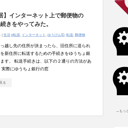
居】インターネット上で郵便物の
手続きをやってみた。
1 |
生活
e転居
,
インターネット
,
ゆうびんID
,
転送
,
郵便物
引っ越し先の住所が決まったら、旧住所に送られ
物を新住所に転送するための手続きをゆうちょ銀
ます。 転送手続きは、以下の２通りの方法があ
 実際にゆうちょ銀行の窓
見る
→もっ