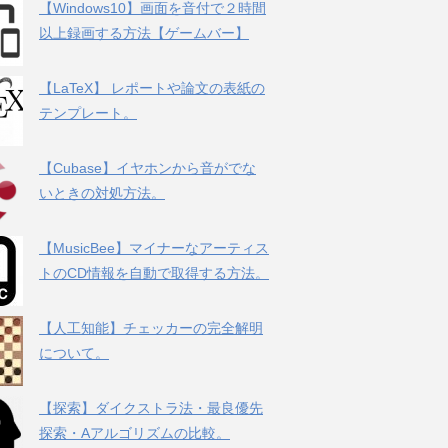
【Windows10】画面を音付で２時間
以上録画する方法【ゲームバー】
【LaTeX】 レポートや論文の表紙の
テンプレート。
【Cubase】イヤホンから音がでな
いときの対処方法。
【MusicBee】マイナーなアーティス
トのCD情報を自動で取得する方法。
【人工知能】チェッカーの完全解明
について。
【探索】ダイクストラ法・最良優先
探索・Aアルゴリズムの比較。