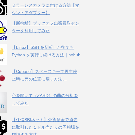
ミラーレスカメラに付ける方法【マ
ウントアダプター】
【断捨離】ブックオフ出張買取セン
ターを利用してみた
【Linux】SSH を切断した後でも
Python を実行し続ける方法｜nohub
【Cubase】スペースキーで再生停
止時に元の位置に戻す方法。
心を開いて（ZARD）の曲の分析を
してみた
【住信SBIネット】外貨預金で過去
に取引した１ドル当たりの円相場を
確認する方法