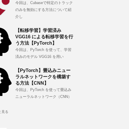
今回は、Cubaseで特定のトラック
のみを無効にする方法について紹
介し
【転移学習】学習済み
VGG16 による転移学習を行
う方法【PyTorch】
今回は、PyTorch を使って、学習
済みのモデル VGG16 を用い
【PyTorch】畳込みニュー
ラルネットワークを構築す
る方法【CNN】
今回は、PyTorch を使って畳込み
ニューラルネットワーク（CNN）
と見る