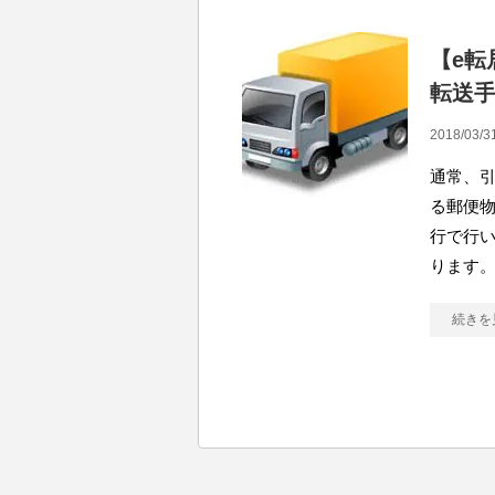
【e転
転送
2018/03/3
通常、
る郵便
行で行い
ります。
続きを