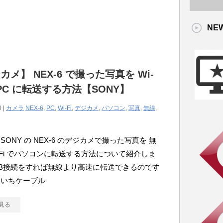
NE
カメ】 NEX-6 で撮った写真を Wi-
で PC に転送する方法【SONY】
0 |
カメラ
NEX-6
,
PC
,
Wi-Fi
,
デジカメ
,
パソコン
,
写真
,
無線
,
SONY の NEX-6 のデジカメで撮った写真を 無
i-Fi でパソコンに転送する方法について紹介しま
SB接続をすれば無線より高速に転送できるのです
ちいちケーブル
見る