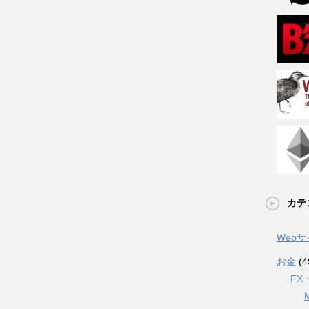
カテ
Web
お金
(4
FX