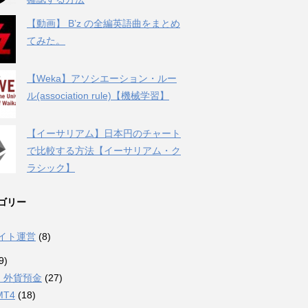
【動画】 B’z の全編英語曲をまとめ
てみた。
【Weka】アソシエーション・ルー
ル(association rule)【機械学習】
【イーサリアム】日本円のチャート
で比較する方法【イーサリアム・ク
ラシック】
ゴリー
サイト運営
(8)
9)
・外貨預金
(27)
MT4
(18)