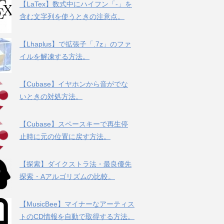
【LaTex】数式中にハイフン「-」を
含む文字列を使うときの注意点。
【Lhaplus】で拡張子「.7z」のファ
イルを解凍する方法。
【Cubase】イヤホンから音がでな
いときの対処方法。
【Cubase】スペースキーで再生停
止時に元の位置に戻す方法。
【探索】ダイクストラ法・最良優先
探索・Aアルゴリズムの比較。
【MusicBee】マイナーなアーティス
トのCD情報を自動で取得する方法。