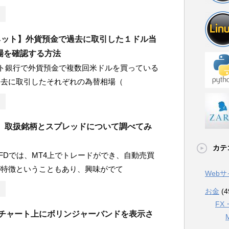
Iネット】外貨預金で過去に取引した１ドル当
場を確認する方法
ット銀行で外貨預金で複数回米ドルを買っている
過去に取引したそれぞれの為替相場（
D】取扱銘柄とスプレッドについて調べてみ
カテ
FDでは、MT4上でトレードができ、自動売買
が特徴ということもあり、興味がでて
Web
お金
(4
FX
】チャート上にボリンジャーバンドを表示さ