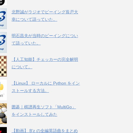
北野誠がラジオでビーイング長戸大
幸について語っていた。
明石昌夫が当時のビーイングについ
て語っていた。
【人工知能】チェッカーの完全解明
について。
【Linux】 ローカルに Python をイン
ストールする方法。
囲碁｜棋譜再生ソフト「MultiGo」
をインストールしてみた
【動画】 B’z の全編英語曲をまとめ