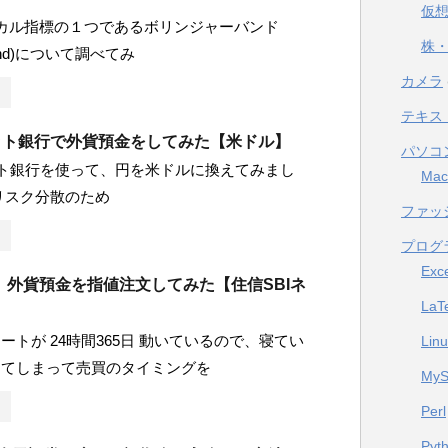
仮
ニカル指標の１つであるボリンジャーバンド
株・
r Band)について調べてみ
カメラ
テキス
ネット銀行で外貨預金をしてみた【米ドル】
パソコ
ット銀行を使って、円を米ドルに換えてみまし
Mac
リスク分散のため
ファッ
プログ
Exc
】外貨預金を指値注文してみた【住信SBIネ
LaT
ートが 24時間365日 動いているので、寝てい
Lin
してしまって売買のタイミングを
My
Perl
Pyt