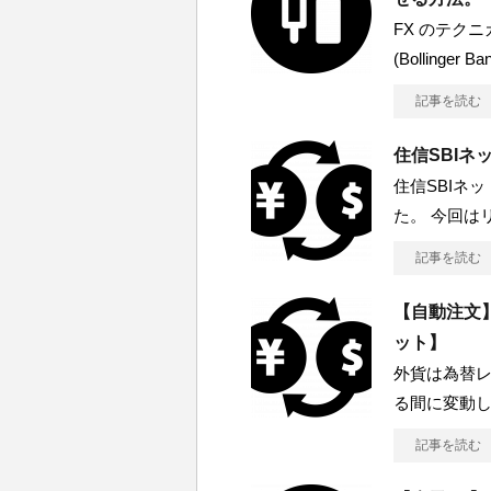
FX のテク
(Bollinge
記事を読む
住信SBI
住信SBIネ
た。 今回は
記事を読む
【自動注文
ット】
外貨は為替レ
る間に変動
記事を読む