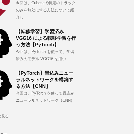
今回は、Cubaseで特定のトラック
のみを無効にする方法について紹
介し
【転移学習】学習済み
VGG16 による転移学習を行
う方法【PyTorch】
今回は、PyTorch を使って、学習
済みのモデル VGG16 を用い
【PyTorch】畳込みニュー
ラルネットワークを構築す
る方法【CNN】
今回は、PyTorch を使って畳込み
ニューラルネットワーク（CNN）
と見る