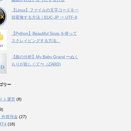
【Linux】ファイルの文字コードを一
括変換する方法｜EUC-JP ⇒ UTF-8
【Python】Beautiful Soup を使って
スクレイピングする方法。
【曲の分析】My Baby Grand 〜ぬく
もりが欲しくて〜（ZARD)
ゴリー
サイト運営
(8)
9)
・外貨預金
(27)
MT4
(18)