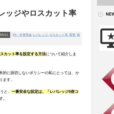
バレッジやロスカット率
NE
。
05/12
FX・外貨預金
レバレッジ
,
ロスカット率
,
変更
,
損
ロスカット率を設定する方法
について紹介しま
本的に損切しないポリシーの私にとっては、か
ります。
いうと、
一番安全な設定は、「レバレッジ5倍コ
す。