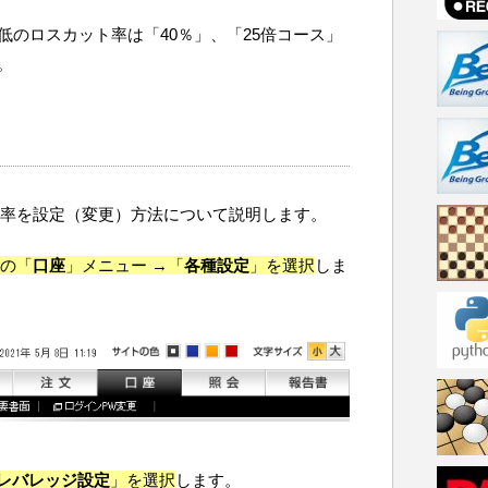
低のロスカット率は「40％」、「25倍コース」
。
ト率を設定（変更）方法について説明します。
部の「
口座
」メニュー →「
各種設定
」を選択
しま
レバレッジ設定
」を選択
します。