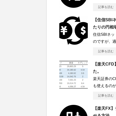
記事を読む
【住信SB
たりの円相
住信SBIネ
のですが、
記事を読む
【楽天CF
た。
楽天証券のC
も使えるの
記事を読む
【楽天FX
せる方法。