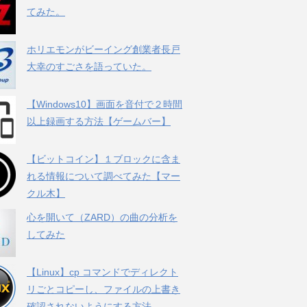
てみた。
ホリエモンがビーイング創業者長戸
大幸のすごさを語っていた。
【Windows10】画面を音付で２時間
以上録画する方法【ゲームバー】
【ビットコイン】１ブロックに含ま
れる情報について調べてみた【マー
クル木】
心を開いて（ZARD）の曲の分析を
してみた
【Linux】cp コマンドでディレクト
リごとコピーし、ファイルの上書き
確認されないようにする方法