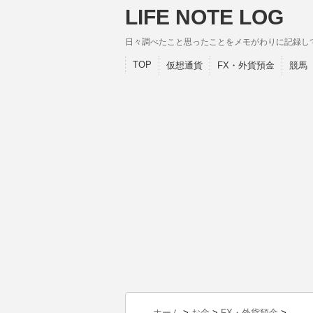
LIFE NOTE LOG
日々調べたこと思ったことをメモがわりに記録し
TOP
仮想通貨
FX・外貨預金
競馬
ホーム
>
お金
>
FX・外貨預金
>