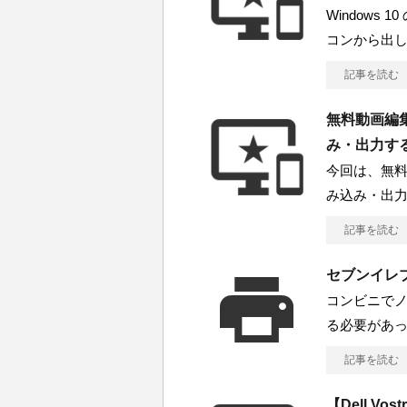
Windows
コンから出
記事を読む
無料動画編集ソ
み・出力する
今回は、無料動
み込み・出
記事を読む
セブンイレブ
コンビニでノ
る必要があ
記事を読む
【Dell V