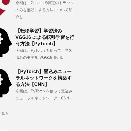
今回は、Cubaseで特定のトラック
のみを無効にする方法について紹
介し
【転移学習】学習済み
VGG16 による転移学習を行
う方法【PyTorch】
今回は、PyTorch を使って、学習
済みのモデル VGG16 を用い
【PyTorch】畳込みニュー
ラルネットワークを構築す
る方法【CNN】
今回は、PyTorch を使って畳込み
ニューラルネットワーク（CNN）
と見る