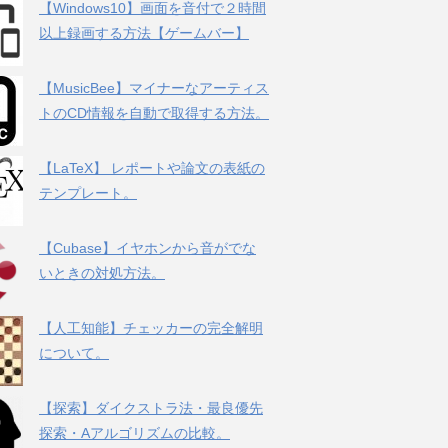
【Windows10】画面を音付で２時間
以上録画する方法【ゲームバー】
【MusicBee】マイナーなアーティス
トのCD情報を自動で取得する方法。
【LaTeX】 レポートや論文の表紙の
テンプレート。
【Cubase】イヤホンから音がでな
いときの対処方法。
【人工知能】チェッカーの完全解明
について。
【探索】ダイクストラ法・最良優先
探索・Aアルゴリズムの比較。