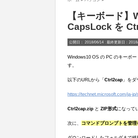
【キーボード】Wi
CapsLock を 
公開日：
2018/06/14
: 最終更新日：2018/
Windows10 OS の PC のキーボ
す。
以下のURLから「
Ctrl2cap
」をダ
https://technet.microsoft.com/ja-j
Ctrl2cap.zip
と
ZIP形式
になって
次に、
コマンドプロンプトを管理
ダウンロードしたフォルダまで移