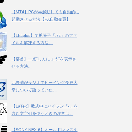
【MT4】PCが再起動しても自動的に
起動させる方法【FX自動売買】
【Lhaplus】で拡張子「.7z」のファ
イルを解凍する方法。
【部首】一点”しんにょう”を表示さ
せる方法。
北野誠がラジオでビーイング長戸大
幸について語っていた。
【LaTex】数式中にハイフン「-」を
含む文字列を使うときの注意点。
【SONY NEX-6】オールドレンズを