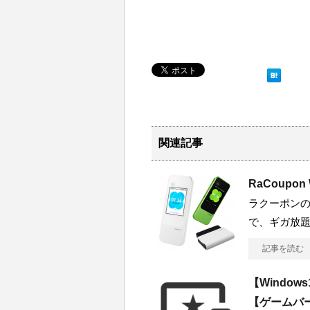
関連記事
RaCoup
ラクーポンの
で、ギガ放
記事を読む
【Windo
【ゲームバ