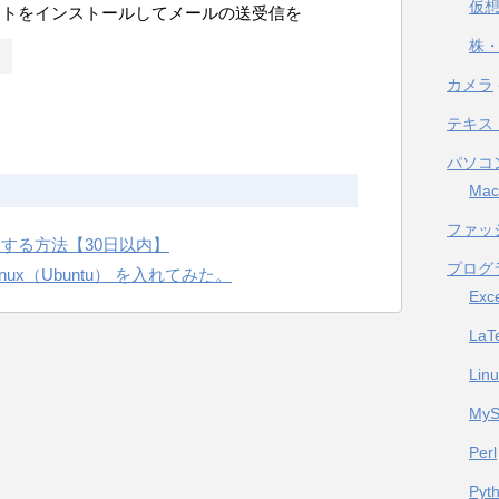
仮
フトをインストールしてメールの送受信を
株・
カメラ
テキス
パソコ
Mac
ファッ
品する方法【30日以内】
プログ
Linux（Ubuntu） を入れてみた。
Exc
LaT
Lin
My
Perl
Pyt