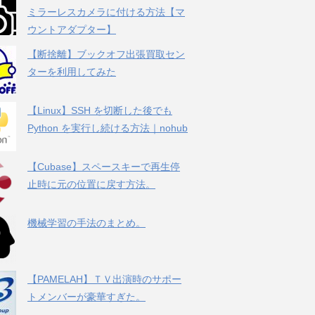
ミラーレスカメラに付ける方法【マ
ウントアダプター】
【断捨離】ブックオフ出張買取セン
ターを利用してみた
【Linux】SSH を切断した後でも
Python を実行し続ける方法｜nohub
【Cubase】スペースキーで再生停
止時に元の位置に戻す方法。
機械学習の手法のまとめ。
【PAMELAH】ＴＶ出演時のサポー
トメンバーが豪華すぎた。