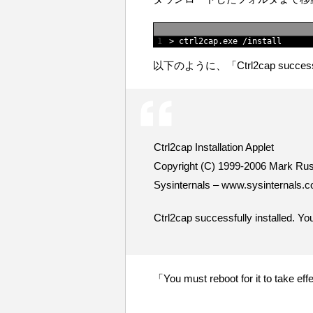
1
>
ctrl2cap
.
exe
/
install
以下のように、「Ctrl2cap succes
Ctrl2cap Installation Applet
Copyright (C) 1999-2006 Mark Rus
Sysinternals – www.sysinternals.
Ctrl2cap successfully installed. You 
「You must reboot for it 