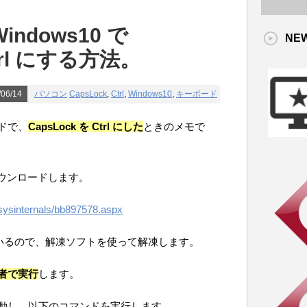
ndows10 で
NE
Ctrl にする方法。
06/14
パソコン
CapsLock
,
Ctrl
,
Windows10
,
キーボード
ードで、
CapsLock を Ctrl にした
ときのメモで
ウンロードします。
p/sysinternals/bb897578.aspx
いるので、解凍ソフトを使って解凍します。
者で実行
します。
動し、以下のコマンドを実行します。