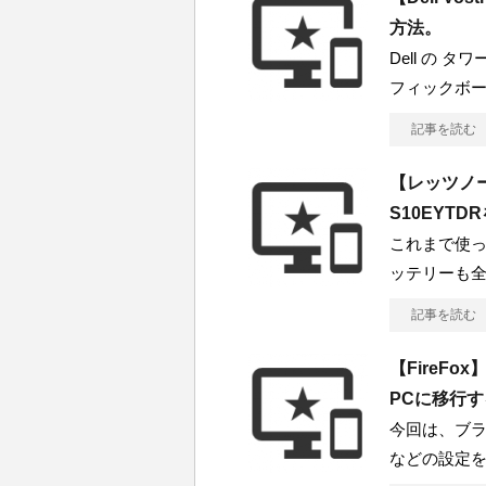
方法。
Dell の タ
フィックボ
記事を読む
【レッツノート】
S10EYT
これまで使って
ッテリーも
記事を読む
【FireF
PCに移行
今回は、ブラ
などの設定を