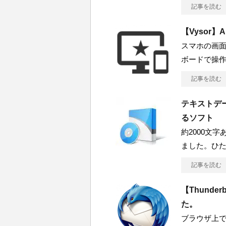
記事を読む
【Vysor】
スマホの画面
ボードで操
記事を読む
テキストデ
るソフト
約2000文
ました。ひ
記事を読む
【Thund
た。
ブラウザ上