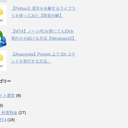
【Python】漢字を分解するライブラ
リを使ってみた【部首分解】
【MT4】ノートPCを閉じてもEAを
実行させ続ける方法【Windows10】
【Anaconda】Prompt 上で Git コマ
ンドを実行する方法。
ゴリー
サイト運営
(8)
9)
・外貨預金
(27)
MT4
(18)