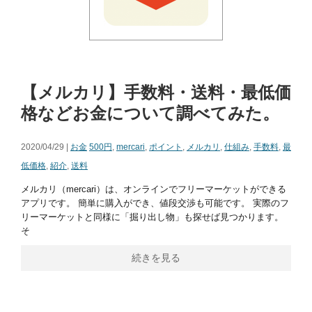
【メルカリ】手数料・送料・最低価
格などお金について調べてみた。
2020/04/29 |
お金
500円
,
mercari
,
ポイント
,
メルカリ
,
仕組み
,
手数料
,
最
低価格
,
紹介
,
送料
メルカリ（mercari）は、オンラインでフリーマーケットができる
アプリです。 簡単に購入ができ、値段交渉も可能です。 実際のフ
リーマーケットと同様に「掘り出し物」も探せば見つかります。
そ
続きを見る