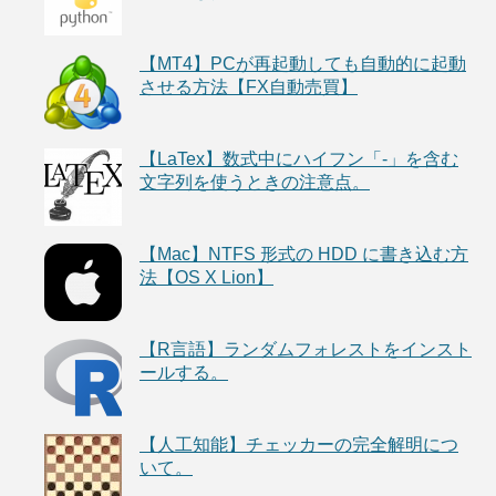
【MT4】PCが再起動しても自動的に起動
させる方法【FX自動売買】
【LaTex】数式中にハイフン「-」を含む
文字列を使うときの注意点。
【Mac】NTFS 形式の HDD に書き込む方
法【OS X Lion】
【R言語】ランダムフォレストをインスト
ールする。
【人工知能】チェッカーの完全解明につ
いて。