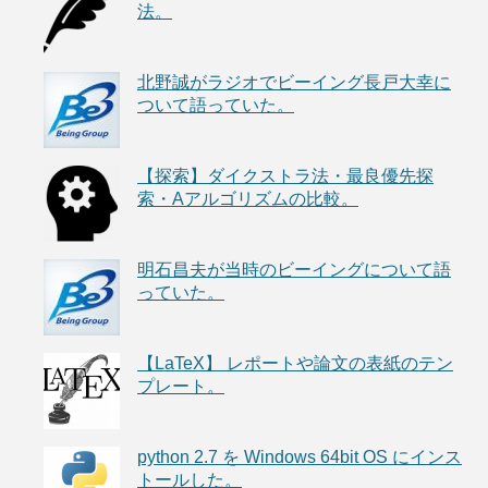
法。
北野誠がラジオでビーイング長戸大幸に
ついて語っていた。
【探索】ダイクストラ法・最良優先探
索・Aアルゴリズムの比較。
明石昌夫が当時のビーイングについて語
っていた。
【LaTeX】 レポートや論文の表紙のテン
プレート。
python 2.7 を Windows 64bit OS にインス
トールした。