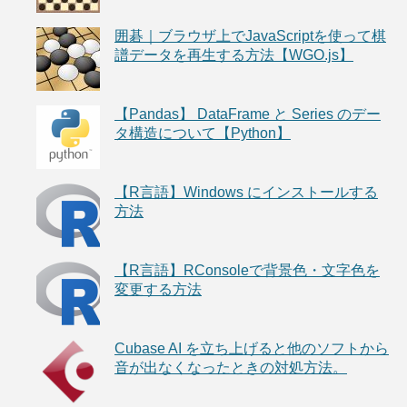
囲碁｜ブラウザ上でJavaScriptを使って棋
譜データを再生する方法【WGO.js】
【Pandas】 DataFrame と Series のデー
タ構造について【Python】
【R言語】Windows にインストールする
方法
【R言語】RConsoleで背景色・文字色を
変更する方法
Cubase AI を立ち上げると他のソフトから
音が出なくなったときの対処方法。