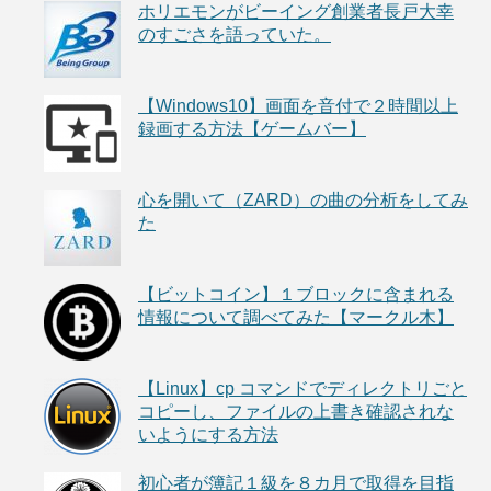
ホリエモンがビーイング創業者長戸大幸
のすごさを語っていた。
【Windows10】画面を音付で２時間以上
録画する方法【ゲームバー】
心を開いて（ZARD）の曲の分析をしてみ
た
【ビットコイン】１ブロックに含まれる
情報について調べてみた【マークル木】
【Linux】cp コマンドでディレクトリごと
コピーし、ファイルの上書き確認されな
いようにする方法
初心者が簿記１級を８カ月で取得を目指