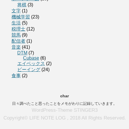
将棋
(3)
文字
(1)
機械学習
(23)
生活
(5)
税理士
(12)
競馬
(9)
配信者
(1)
音楽
(41)
DTM
(7)
Cubase
(6)
エイベックス
(2)
ビーイング
(24)
食事
(2)
char
日々調べたこと思ったことをメモがわりに記録していきます。
WordPress-Theme STINGER3
Copyright© LIFE NOTE LOG , 2018 All Rights Reserved.