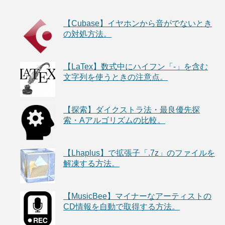
【Cubase】イヤホンから音がでないとき
の対処方法。
【LaTex】数式中にハイフン「-」を含む
文字列を使うときの注意点。
【探索】ダイクストラ法・最良優先探
索・Aアルゴリズムの比較。
【Lhaplus】で拡張子「.7z」のファイルを
解凍する方法。
【MusicBee】マイナーなアーティストの
CD情報を自動で取得する方法。