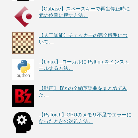
【Cubase】スペースキーで再生停止時に
元の位置に戻す方法。
【人工知能】チェッカーの完全解明につ
いて。
【Linux】 ローカルに Python をインスト
ールする方法。
【動画】 B’z の全編英語曲をまとめてみ
た。
【PyTorch】GPUのメモリ不足でエラーに
なったときの対処方法。