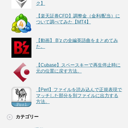
ク】
【楽天証券CFD】調整金（金利/配当）に
ついて調べてみた【MT4】
【動画】 B’z の全編英語曲をまとめてみ
た。
【Cubase】スペースキーで再生停止時に
元の位置に戻す方法。
【Perl】ファイルを読み込んで正規表現で
マッチした部分を別ファイルに出力する
方法。
カテゴリー