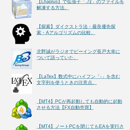
【Lhaplus】で拡張子「.7z」のファイルを
解凍する方法。
【探索】ダイクストラ法・最良優先探
索・Aアルゴリズムの比較。
北野誠がラジオでビーイング長戸大幸に
ついて語っていた。
【LaTex】数式中にハイフン「-」を含む
文字列を使うときの注意点。
【MT4】PCが再起動しても自動的に起動
させる方法【FX自動売買】
【MT4】ノートPCを閉じてもEAを実行さ