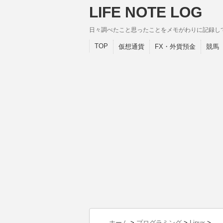
LIFE NOTE LOG
日々調べたこと思ったことをメモがわりに記録し
TOP
仮想通貨
FX・外貨預金
競馬
ホーム
>
プログラミング
>
Linux
>