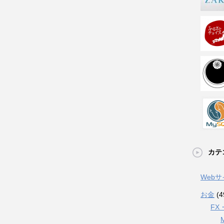
カテ
Web
お金
(4
FX