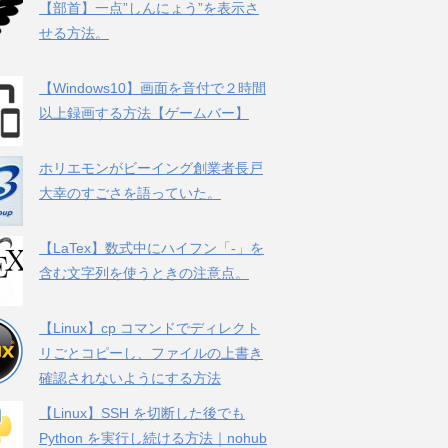
【部首】一点”しんにょう”を表示さ
せる方法。
【Windows10】画面を音付で２時間
以上録画する方法【ゲームバー】
ホリエモンがビーイング創業者長戸
大幸のすごさを語っていた。
【LaTex】数式中にハイフン「-」を
含む文字列を使うときの注意点。
【Linux】cp コマンドでディレクト
リごとコピーし、ファイルの上書き
確認されないようにする方法
【Linux】SSH を切断した後でも
Python を実行し続ける方法｜nohub