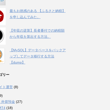
最もお徳感のある 【ふるさと納税】
を申し込んでみた。
【年収の逆算】長者番付での納税額
から年収を算出する方法。
【MySQL】データベースをバックア
ップしてデータ移行する方法
【dump】
ゴリー
サイト運営
(8)
9)
・外貨預金
(27)
MT4
(18)