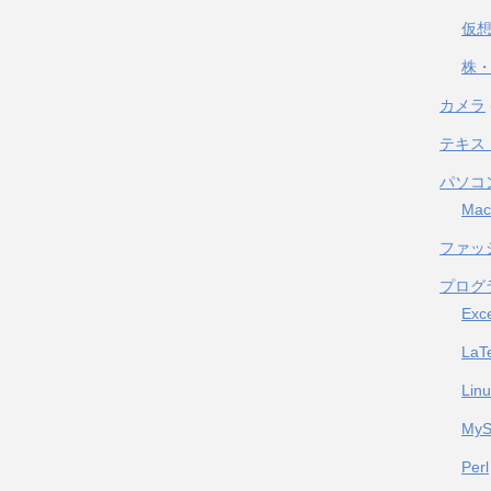
仮
株・
カメラ
テキス
パソコ
Mac
ファッ
プログ
Exc
LaT
Lin
My
Perl