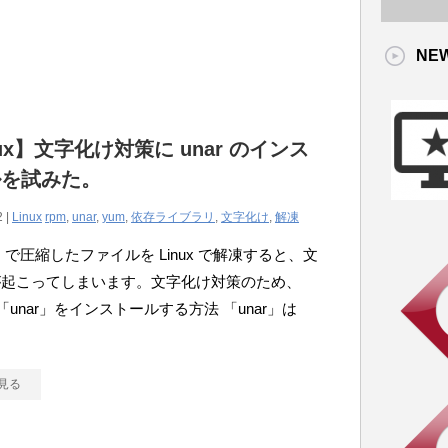
NE
nux】文字化け対策に unar のインス
ルを試みた。
2 |
Linux
rpm
,
unar
,
yum
,
依存ライブラリ
,
文字化け
,
解凍
ws で圧縮したファイルを Linux で解凍すると、文
が起こってしまいます。文字化け対策のため、
 に「unar」をインストールする方法 「unar」は
見る