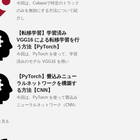
今回は、Cubaseで特定のトラック
のみを無効にする方法について紹
介し
【転移学習】学習済み
VGG16 による転移学習を行
う方法【PyTorch】
今回は、PyTorch を使って、学習
済みのモデル VGG16 を用い
【PyTorch】畳込みニュー
ラルネットワークを構築す
る方法【CNN】
今回は、PyTorch を使って畳込み
ニューラルネットワーク（CNN）
と見る