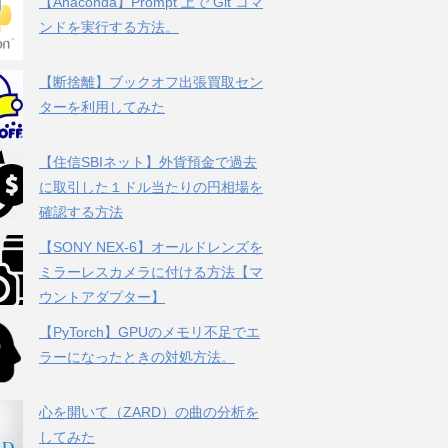
【Anaconda】Prompt 上で Git コマ
ンドを実行する方法。
【断捨離】ブックオフ出張買取セン
ターを利用してみた
【住信SBIネット】外貨預金で過去
に取引した１ドル当たりの円相場を
確認する方法
【SONY NEX-6】オールドレンズを
ミラーレスカメラに付ける方法【マ
ウントアダプター】
【PyTorch】GPUのメモリ不足でエ
ラーになったときの対処方法。
心を開いて（ZARD）の曲の分析を
してみた