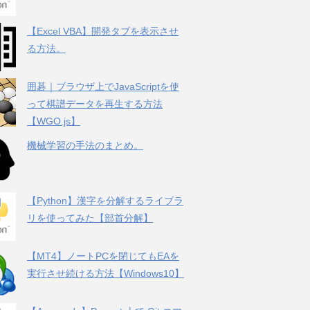
【Excel VBA】開発タブを表示させ
る方法。
囲碁｜ブラウザ上でJavaScriptを使
って棋譜データを再生する方法
【WGO.js】
機械学習の手法のまとめ。
【Python】漢字を分解するライブラ
リを使ってみた【部首分解】
【MT4】ノートPCを閉じてもEAを
実行させ続ける方法【Windows10】