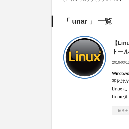
「 unar 」 一覧
【Li
トー
2018/03/1
Windo
字化け
Linux
Linux 側
続きを