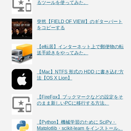
るツールを使ってみた。
突然【FIELD OF VIEW】のギターパート
をコピーする
【e転居】インターネット上で郵便物の転
送手続きをやってみた。
【Mac】NTFS 形式の HDD に書き込む方
法【OS X Lion】
【FireFox】ブックマークなどの設定をそ
のまま新しいPCに移行する方法。
【Python】機械学習のために SciPy・
Matplotlib・scikit-learn をインストール。