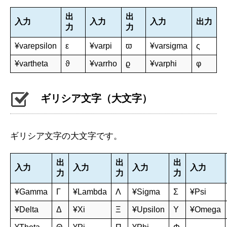
出
出
入力
入力
入力
出力
力
力
¥varepsilon
ε
¥varpi
ϖ
¥varsigma
ς
¥vartheta
ϑ
¥varrho
ϱ
¥varphi
φ
ギリシア文字（大文字）
ギリシア文字の大文字です。
出
出
出
入力
入力
入力
入力
力
力
力
¥Gamma
Γ
¥Lambda
Λ
¥Sigma
Σ
¥Psi
¥Delta
Δ
¥Xi
Ξ
¥Upsilon
Υ
¥Omega