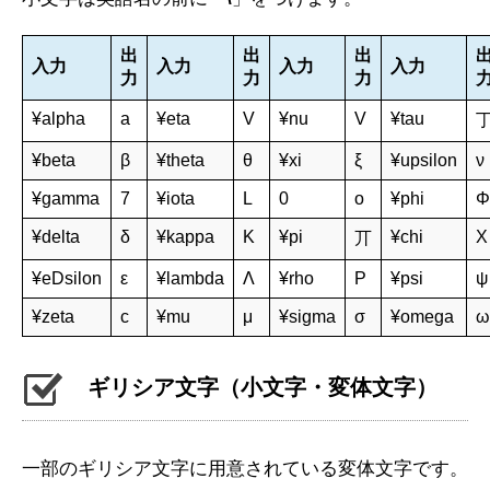
出
出
出
入力
入力
入力
入力
力
力
力
¥alpha
a
¥eta
V
¥nu
V
¥tau
¥beta
β
¥theta
θ
¥xi
ξ
¥upsilon
ν
¥gamma
7
¥iota
L
0
ο
¥phi
Φ
¥delta
δ
¥kappa
Κ
¥pi
¥chi
Χ
丌
¥eDsilon
ε
¥lambda
Λ
¥rho
Ρ
¥psi
ψ
¥zeta
c
¥mu
μ
¥sigma
σ
¥omega
ω
ギリシア文字（小文字・変体文字）
一部のギリシア文字に用意されている変体文字です。