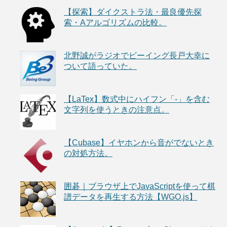
【探索】ダイクストラ法・最良優先探
索・Aアルゴリズムの比較。
北野誠がラジオでビーイング長戸大幸に
ついて語っていた。
【LaTex】数式中にハイフン「-」を含む
文字列を使うときの注意点。
【Cubase】イヤホンから音がでないとき
の対処方法。
囲碁｜ブラウザ上でJavaScriptを使って棋
譜データを再生する方法【WGO.js】