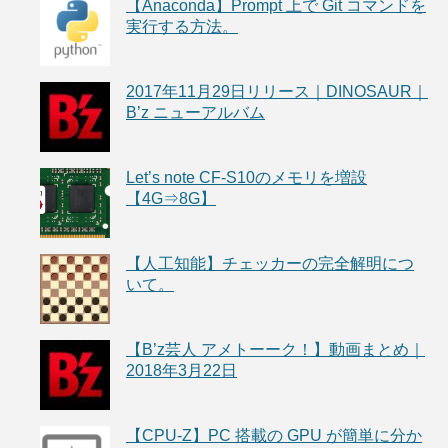
【Anaconda】Prompt 上で Git コマンドを
実行する方法。
2017年11月29日リリース｜DINOSAUR｜
B’z ニューアルバム
Let’s note CF-S10のメモリを増設
【4G⇒8G】
【人工知能】チェッカーの完全解明につ
いて。
【B’z芸人 アメトーーク！】動画まとめ｜
2018年3月22日
【CPU-Z】PC 搭載の GPU が簡単に分か