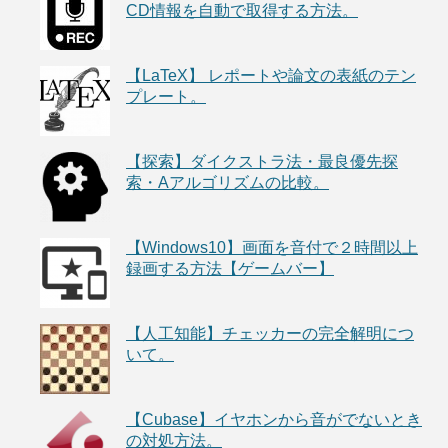
CD情報を自動で取得する方法。
【LaTeX】 レポートや論文の表紙のテン
プレート。
【探索】ダイクストラ法・最良優先探
索・Aアルゴリズムの比較。
【Windows10】画面を音付で２時間以上
録画する方法【ゲームバー】
【人工知能】チェッカーの完全解明につ
いて。
【Cubase】イヤホンから音がでないとき
の対処方法。