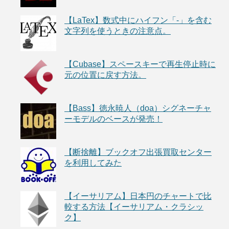
【LaTex】数式中にハイフン「-」を含む
文字列を使うときの注意点。
【Cubase】スペースキーで再生停止時に
元の位置に戻す方法。
【Bass】徳永暁人（doa）シグネーチャ
ーモデルのベースが発売！
【断捨離】ブックオフ出張買取センター
を利用してみた
【イーサリアム】日本円のチャートで比
較する方法【イーサリアム・クラシッ
ク】