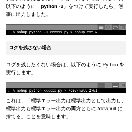
以下のように「
python -u
」をつけて実行したら、無
事に出力しました。
1
%
nohup 
python
-
u
xxxxxx
.
py
>
nohup
.
txt
&
ログを残さない場合
ログを残したくない場合は、以下のように Python を
実行します。
1
%
nohup 
python 
xxxxxx
.
py
>
/
dev
/
null
2
>
&
1
これは、「標準エラー出力は標準出力として出力し、
標準出力も標準エラー出力の両方ともに /dev/null に
捨てる」ことを意味します。