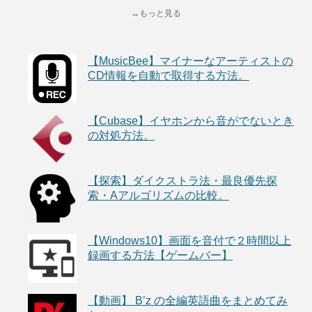
→もっと見る
【MusicBee】マイナーなアーティストの
CD情報を自動で取得する方法。
【Cubase】イヤホンから音がでないとき
の対処方法。
【探索】ダイクストラ法・最良優先探
索・Aアルゴリズムの比較。
【Windows10】画面を音付で２時間以上
録画する方法【ゲームバー】
【動画】 B’z の全編英語曲をまとめてみ