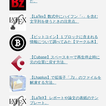
た。
【LaTex】数式中にハイフン「-」を含む
文字列を使うときの注意点。
【ビットコイン】１ブロックに含まれる
情報について調べてみた【マークル木】
【Cubase】スペースキーで再生停止時に
元の位置に戻す方法。
【Lhaplus】で拡張子「.7z」のファイルを
解凍する方法。
【LaTeX】 レポートや論文の表紙のテン
プレート。