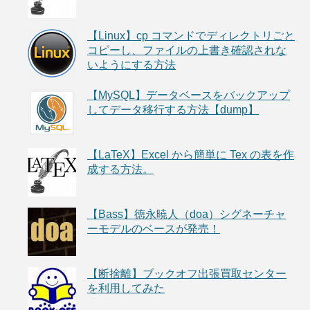
【Linux】cp コマンドでディレクトリごと
コピーし、ファイルの上書き確認されな
いようにする方法
【MySQL】データベースをバックアップ
してデータ移行する方法【dump】
【LaTeX】Excel から簡単に Tex の表を作
成する方法。
【Bass】徳永暁人（doa）シグネーチャ
ーモデルのベースが発売！
【断捨離】ブックオフ出張買取センター
を利用してみた