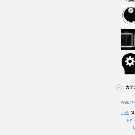
カテ
Web
お金
(4
FX