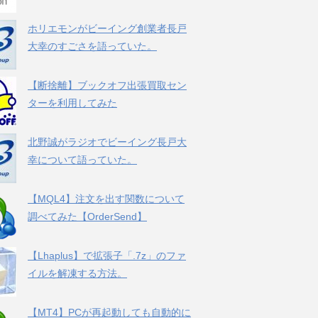
ホリエモンがビーイング創業者長戸
大幸のすごさを語っていた。
【断捨離】ブックオフ出張買取セン
ターを利用してみた
北野誠がラジオでビーイング長戸大
幸について語っていた。
【MQL4】注文を出す関数について
調べてみた【OrderSend】
【Lhaplus】で拡張子「.7z」のファ
イルを解凍する方法。
【MT4】PCが再起動しても自動的に