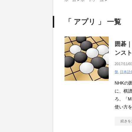
「 アプリ 」 一覧
囲碁｜
ンス
2017/11/0
盤
,
日本語
NHKの
に、棋
ろ、「M
使い方
続きを