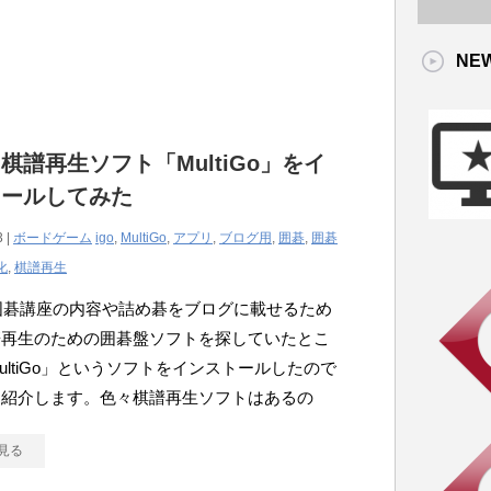
NE
棋譜再生ソフト「MultiGo」をイ
トールしてみた
3 |
ボードゲーム
igo
,
MultiGo
,
アプリ
,
ブログ用
,
囲碁
,
囲碁
化
,
棋譜再生
囲碁講座の内容や詰め碁をブログに載せるため
譜再生のための囲碁盤ソフトを探していたとこ
ultiGo」というソフトをインストールしたので
を紹介します。色々棋譜再生ソフトはあるの
見る