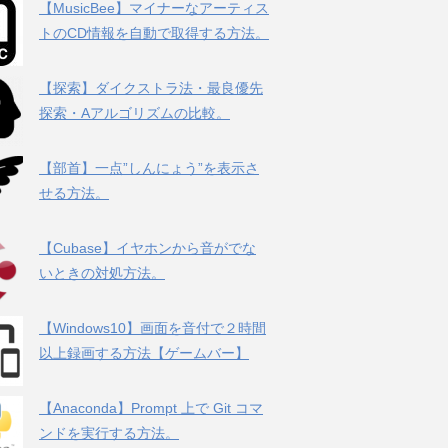
【MusicBee】マイナーなアーティス
トのCD情報を自動で取得する方法。
【探索】ダイクストラ法・最良優先
探索・Aアルゴリズムの比較。
【部首】一点”しんにょう”を表示さ
せる方法。
【Cubase】イヤホンから音がでな
いときの対処方法。
【Windows10】画面を音付で２時間
以上録画する方法【ゲームバー】
【Anaconda】Prompt 上で Git コマ
ンドを実行する方法。