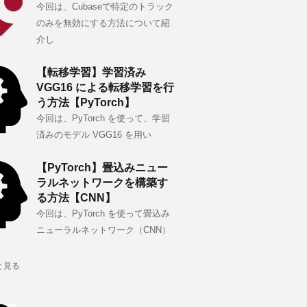
今回は、Cubaseで特定のトラック
のみを無効にする方法について紹
介し
【転移学習】学習済み
VGG16 による転移学習を行
う方法【PyTorch】
今回は、PyTorch を使って、学習
済みのモデル VGG16 を用い
【PyTorch】畳込みニュー
ラルネットワークを構築す
る方法【CNN】
今回は、PyTorch を使って畳込み
ニューラルネットワーク（CNN）
と見る