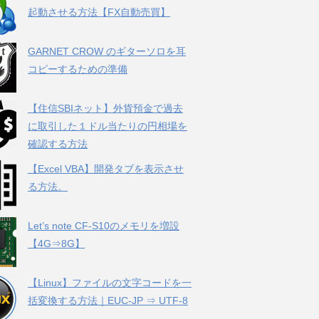
起動させる方法【FX自動売買】
GARNET CROW のギターソロを耳
コピーするための準備
【住信SBIネット】外貨預金で過去
に取引した１ドル当たりの円相場を
確認する方法
【Excel VBA】開発タブを表示させ
る方法。
Let’s note CF-S10のメモリを増設
【4G⇒8G】
【Linux】ファイルの文字コードを一
括変換する方法｜EUC-JP ⇒ UTF-8