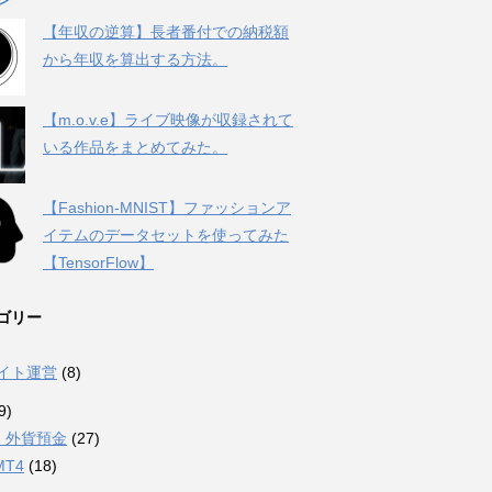
【年収の逆算】長者番付での納税額
から年収を算出する方法。
【m.o.v.e】ライブ映像が収録されて
いる作品をまとめてみた。
【Fashion-MNIST】ファッションア
イテムのデータセットを使ってみた
【TensorFlow】
ゴリー
サイト運営
(8)
9)
・外貨預金
(27)
MT4
(18)