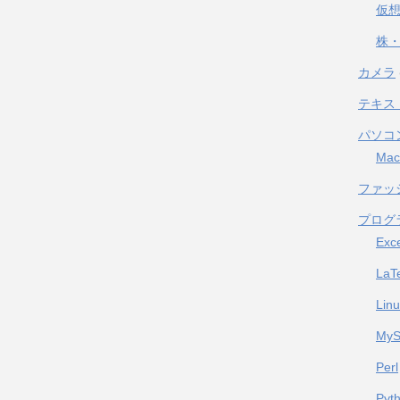
仮
株・
カメラ
テキス
パソコ
Mac
ファッ
プログ
Exc
LaT
Lin
My
Perl
Pyt