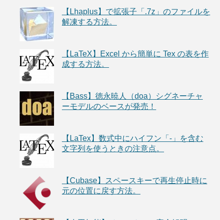
【Lhaplus】で拡張子「.7z」のファイルを
解凍する方法。
【LaTeX】Excel から簡単に Tex の表を作
成する方法。
【Bass】徳永暁人（doa）シグネーチャ
ーモデルのベースが発売！
【LaTex】数式中にハイフン「-」を含む
文字列を使うときの注意点。
【Cubase】スペースキーで再生停止時に
元の位置に戻す方法。