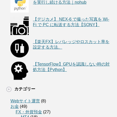
を実行し続ける方法｜nohub
【デジカメ】 NEX-6 で撮った写真を Wi-
Fi で PC に転送する方法【SONY】
【楽天FX】レバレッジやロスカット率を
設定する方法。
【TensorFlow】GPUを認識しない時の対
処方法【Python】
カテゴリー
Webサイト運営
(8)
お金
(49)
FX・外貨預金
(27)