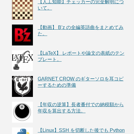
【人工知能】チェッカーの完全解明につ
いて。
【動画】 B’z の全編英語曲をまとめてみ
た。
【LaTeX】 レポートや論文の表紙のテン
プレート。
GARNET CROW のギターソロを耳コピ
ーするための準備
【年収の逆算】長者番付での納税額から
年収を算出する方法。
【Linux】SSH を切断した後でも Python