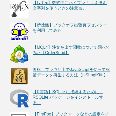
【LaTex】数式中にハイフン「-」を含む
文字列を使うときの注意点。
【断捨離】ブックオフ出張買取センター
を利用してみた
【MQL4】注文を出す関数について調べて
みた【OrderSend】
将棋｜ブラウザ上でJavaScriptを使って棋
譜データを再生する方法【jsShogiKifu】
【R言語】SQLite に接続するために、
RSQLite パッケージをインストールす
る。
【FireFox】ブックマークなどの設定をそ