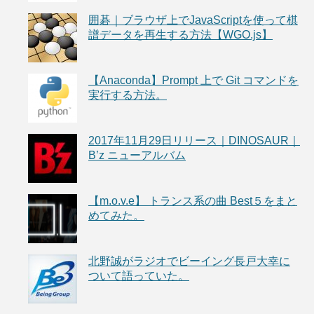
囲碁｜ブラウザ上でJavaScriptを使って棋
譜データを再生する方法【WGO.js】
【Anaconda】Prompt 上で Git コマンドを
実行する方法。
2017年11月29日リリース｜DINOSAUR｜
B’z ニューアルバム
【m.o.v.e】 トランス系の曲 Best５をまと
めてみた。
北野誠がラジオでビーイング長戸大幸に
ついて語っていた。