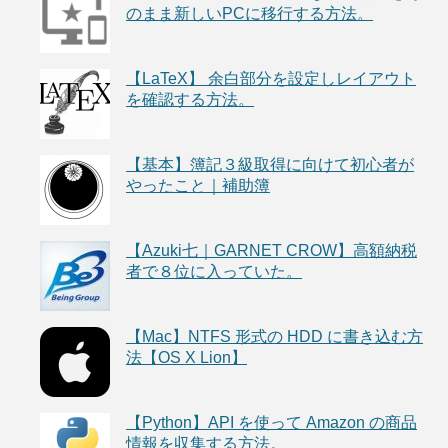
のまま新しいPCに移行する方法。
【LaTeX】 余白部分を設定しレイアウト
を確認する方法。
【基本】簿記３級取得に向けて初心者が
やったこと｜補助簿
【Azuki七｜GARNET CROW】高額納税
者で８位に入っていた。
【Mac】NTFS 形式の HDD に書き込む方
法【OS X Lion】
【Python】API を使って Amazon の商品
情報を収集する方法。