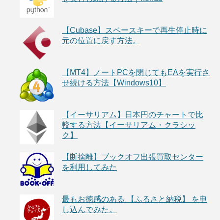
【Cubase】スペースキーで再生停止時に
元の位置に戻す方法。
【MT4】ノートPCを閉じてもEAを実行さ
せ続ける方法【Windows10】
【イーサリアム】日本円のチャートで比
較する方法【イーサリアム・クラシッ
ク】
【断捨離】ブックオフ出張買取センター
を利用してみた
最もお徳感のある 【ふるさと納税】 を申
し込んでみた。