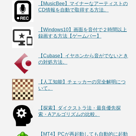
【MusicBee】マイナーなアーティストの
CD情報を自動で取得する方法。
【Windows10】画面を音付で２時間以上
録画する方法【ゲームバー】
【Cubase】イヤホンから音がでないとき
の対処方法。
【人工知能】チェッカーの完全解明につ
いて。
【探索】ダイクストラ法・最良優先探
索・Aアルゴリズムの比較。
【MT4】PCが再起動しても自動的に起動