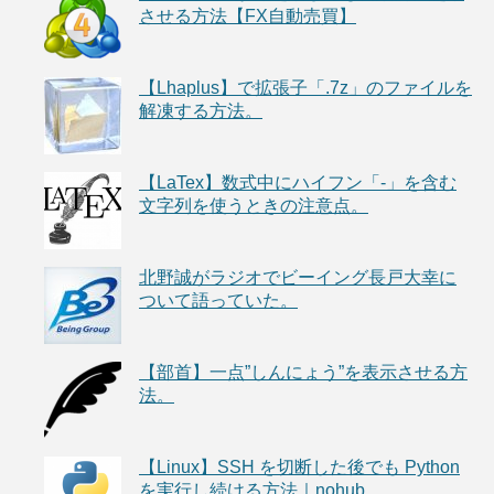
させる方法【FX自動売買】
【Lhaplus】で拡張子「.7z」のファイルを
解凍する方法。
【LaTex】数式中にハイフン「-」を含む
文字列を使うときの注意点。
北野誠がラジオでビーイング長戸大幸に
ついて語っていた。
【部首】一点”しんにょう”を表示させる方
法。
【Linux】SSH を切断した後でも Python
を実行し続ける方法｜nohub