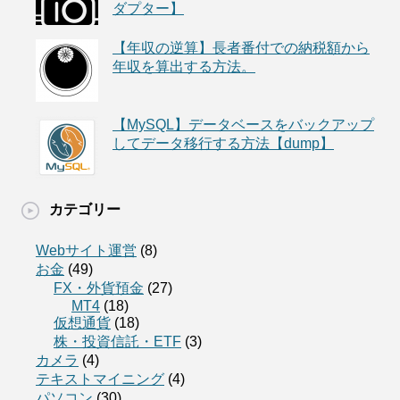
ダプター】
【年収の逆算】長者番付での納税額から
年収を算出する方法。
【MySQL】データベースをバックアップ
してデータ移行する方法【dump】
カテゴリー
Webサイト運営
(8)
お金
(49)
FX・外貨預金
(27)
MT4
(18)
仮想通貨
(18)
株・投資信託・ETF
(3)
カメラ
(4)
テキストマイニング
(4)
パソコン
(30)