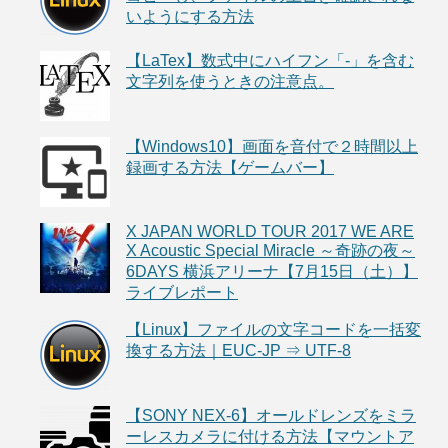
いようにする方法
【LaTex】数式中にハイフン「-」を含む
文字列を使うときの注意点。
【Windows10】画面を音付で２時間以上
録画する方法【ゲームバー】
X JAPAN WORLD TOUR 2017 WE ARE
X Acoustic Special Miracle ～奇跡の夜～
6DAYS 横浜アリーナ【7月15日（土）】
ライブレポート
【Linux】ファイルの文字コードを一括変
換する方法｜EUC-JP ⇒ UTF-8
【SONY NEX-6】オールドレンズをミラ
ーレスカメラに付ける方法【マウントア