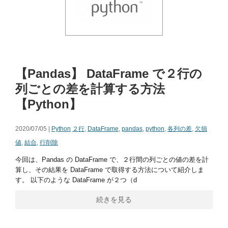
【Pandas】 DataFrame で２行の
列ごとの差を計算する方法
【Python】
2020/07/05 |
Python
２行
,
DataFrame
,
pandas
,
python
,
各列の差
,
欠損
値
,
結合
,
行削除
今回は、Pandas の DataFrame で、２行間の列ごとの値の差を計
算し、その結果を DataFrame で取得する方法について紹介しま
す。 以下のような DataFrame が２つ（d
続きを見る