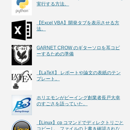
実行する方法。
【Excel VBA】開発タブを表示させる方
法。
GARNET CROW のギターソロを耳コピ
ーするための準備
【LaTeX】 レポートや論文の表紙のテン
プレート。
ホリエモンがビーイング創業者長戸大幸
のすごさを語っていた。
【Linux】cp コマンドでディレクトリごと
コピーし、ファイルの上書き確認されな