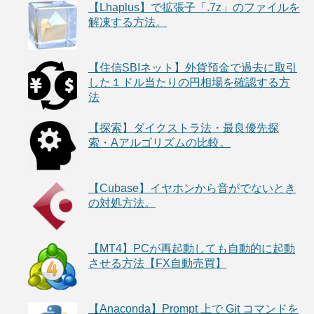
【Lhaplus】で拡張子「.7z」のファイルを
解凍する方法。
【住信SBIネット】外貨預金で過去に取引
した１ドル当たりの円相場を確認する方
法
【探索】ダイクストラ法・最良優先探
索・Aアルゴリズムの比較。
【Cubase】イヤホンから音がでないとき
の対処方法。
【MT4】PCが再起動しても自動的に起動
させる方法【FX自動売買】
【Anaconda】Prompt 上で Git コマンドを