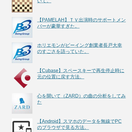
いて。
【PAMELAH】ＴＶ出演時のサポートメン
バーが豪華すぎた。
ホリエモンがビーイング創業者長戸大幸
のすごさを語っていた。
【Cubase】スペースキーで再生停止時に
元の位置に戻す方法。
心を開いて（ZARD）の曲の分析をしてみ
た
【Android】スマホのデータを無線でPC
のブラウザで見る方法。