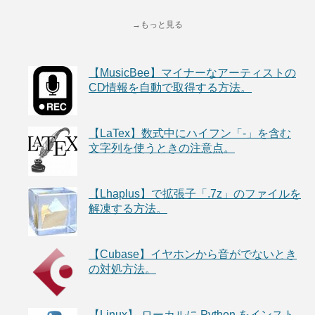
→もっと見る
【MusicBee】マイナーなアーティストの
CD情報を自動で取得する方法。
【LaTex】数式中にハイフン「-」を含む
文字列を使うときの注意点。
【Lhaplus】で拡張子「.7z」のファイルを
解凍する方法。
【Cubase】イヤホンから音がでないとき
の対処方法。
【Linux】 ローカルに Python をインスト