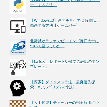
ールする方法。
【Windows10】画面を音付で２時間以上
録画する方法【ゲームバー】
北野誠がラジオでビーイング長戸大幸に
ついて語っていた。
【LaTeX】 レポートや論文の表紙のテン
プレート。
【探索】ダイクストラ法・最良優先探
索・Aアルゴリズムの比較。
【人工知能】チェッカーの完全解明につ