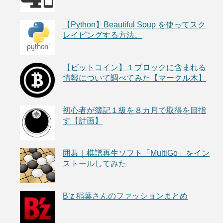
【Python】Beautiful Soup を使ってスク
レイピングする方法。
【ビットコイン】１ブロックに含まれる
情報について調べてみた【マークル木】
初心者が簿記１級を８カ月で取得を目指
す【計画】
囲碁｜棋譜再生ソフト「MultiGo」をイン
ストールしてみた
B’z 稲葉さんのファッションまとめ