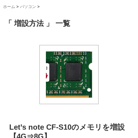
ホーム
>
パソコン
>
「 増設方法 」 一覧
Let’s note CF-S10のメモリを増設
【4G⇒8G】