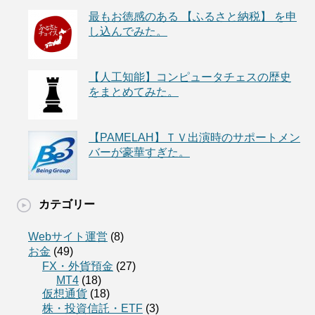
最もお徳感のある 【ふるさと納税】 を申
し込んでみた。
【人工知能】コンピュータチェスの歴史
をまとめてみた。
【PAMELAH】ＴＶ出演時のサポートメン
バーが豪華すぎた。
カテゴリー
Webサイト運営
(8)
お金
(49)
FX・外貨預金
(27)
MT4
(18)
仮想通貨
(18)
株・投資信託・ETF
(3)