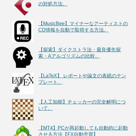
の対処方法。
【MusicBee】マイナーなアーティストの
CD情報を自動で取得する方法。
【探索】ダイクストラ法・最良優先探
索・Aアルゴリズムの比較。
【LaTeX】 レポートや論文の表紙のテン
プレート。
【人工知能】チェッカーの完全解明につ
いて。
【MT4】PCが再起動しても自動的に起動
させる方法【FX自動売買】