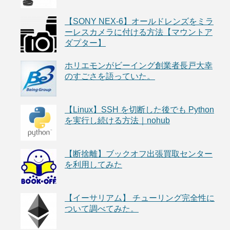
【SONY NEX-6】オールドレンズをミラ
ーレスカメラに付ける方法【マウントア
ダプター】
ホリエモンがビーイング創業者長戸大幸
のすごさを語っていた。
【Linux】SSH を切断した後でも Python
を実行し続ける方法｜nohub
【断捨離】ブックオフ出張買取センター
を利用してみた
【イーサリアム】 チューリング完全性に
ついて調べてみた。