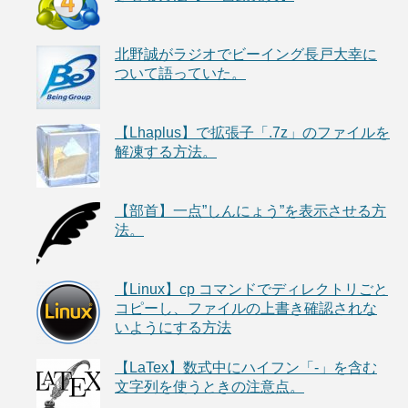
北野誠がラジオでビーイング長戸大幸に
ついて語っていた。
【Lhaplus】で拡張子「.7z」のファイルを
解凍する方法。
【部首】一点”しんにょう”を表示させる方
法。
【Linux】cp コマンドでディレクトリごと
コピーし、ファイルの上書き確認されな
いようにする方法
【LaTex】数式中にハイフン「-」を含む
文字列を使うときの注意点。