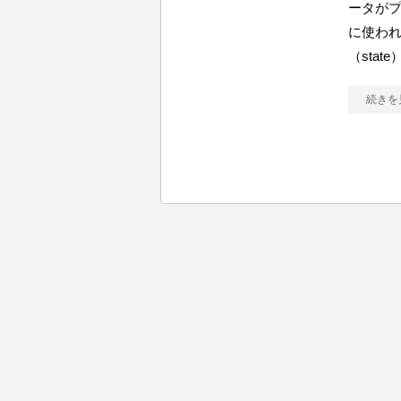
ータが
に使われ
（stat
続きを