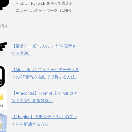
今回は、PyTorch を使って畳込み
ニューラルネットワーク（CNN）
と見る
【部首】一点”しんにょう”を表示さ
せる方法。
【MusicBee】マイナーなアーティス
トのCD情報を自動で取得する方法。
【Anaconda】Prompt 上で Git コマ
ンドを実行する方法。
【Lhaplus】で拡張子「.7z」のファ
イルを解凍する方法。