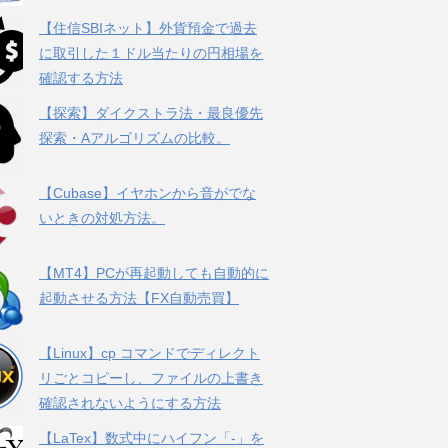
【住信SBIネット】外貨預金で過去
に取引した１ドル当たりの円相場を
確認する方法
【探索】ダイクストラ法・最良優先
探索・Aアルゴリズムの比較。
【Cubase】イヤホンから音がでな
いときの対処方法。
【MT4】PCが再起動しても自動的に
起動させる方法【FX自動売買】
【Linux】cp コマンドでディレクト
リごとコピーし、ファイルの上書き
確認されないようにする方法
【LaTex】数式中にハイフン「-」を