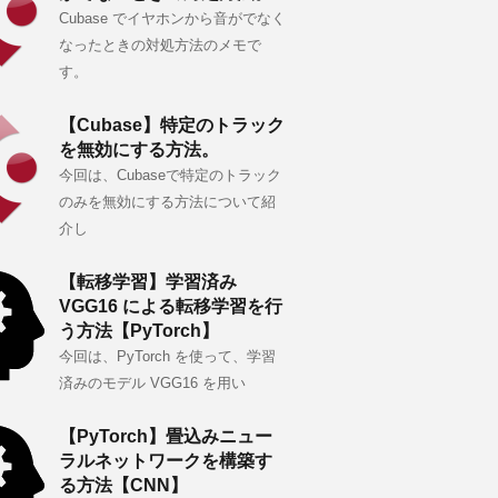
Cubase でイヤホンから音がでなく
なったときの対処方法のメモで
す。
【Cubase】特定のトラック
を無効にする方法。
今回は、Cubaseで特定のトラック
のみを無効にする方法について紹
介し
【転移学習】学習済み
VGG16 による転移学習を行
う方法【PyTorch】
今回は、PyTorch を使って、学習
済みのモデル VGG16 を用い
【PyTorch】畳込みニュー
ラルネットワークを構築す
る方法【CNN】