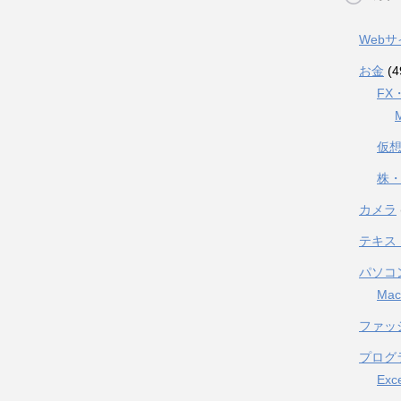
Web
お金
(4
FX
仮
株・
カメラ
テキス
パソコ
Mac
ファッ
プログ
Exc