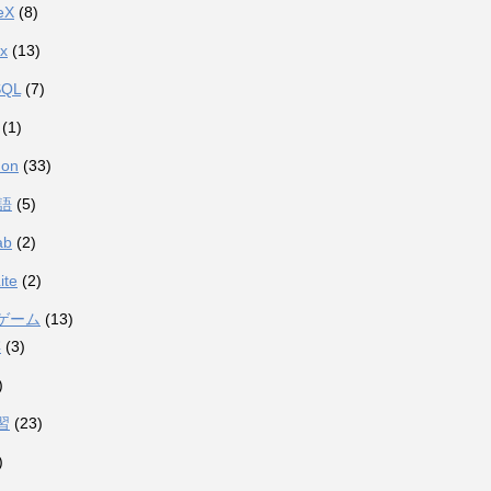
eX
(8)
ux
(13)
SQL
(7)
(1)
hon
(33)
語
(5)
ab
(2)
ite
(2)
ゲーム
(13)
棋
(3)
)
習
(23)
)