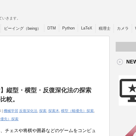
ていきます。
DTM
Python
LaTeX
ビーイング（being）
税理士
カメラ
NE
索】縦型・横型・反復深化法の探索
の比較。
6 |
機械学習
反復深化法
,
探索
,
探索木
,
横型（幅優先）探索
,
さ優先）探索
は、チェスや将棋や囲碁などのゲームをコンピュ