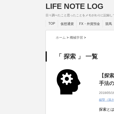
LIFE NOTE LOG
日々調べたこと思ったことをメモがわりに記録し
TOP
仮想通貨
FX・外貨預金
競馬
ホーム
>
機械学習
>
「 探索 」 一覧
【探
手法
2018/05/1
縦型（深
探索と