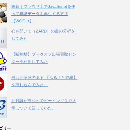
囲碁｜ブラウザ上でJavaScriptを使
って棋譜データを再生する方法
【WGO.js】
心を開いて（ZARD）の曲の分析を
してみた
【断捨離】ブックオフ出張買取セン
ターを利用してみた
最もお徳感のある 【ふるさと納税】
を申し込んでみた。
北野誠がラジオでビーイング長戸大
幸について語っていた。
ゴリー