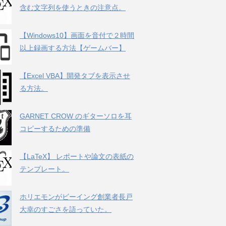
含む文字列を使うときの注意点。
【Windows10】画面を音付で２時間
以上録画する方法【ゲームバー】
【Excel VBA】開発タブを表示させ
る方法。
GARNET CROW のギターソロを耳
コピーするための準備
【LaTeX】 レポートや論文の表紙の
テンプレート。
ホリエモンがビーイング創業者長戸
大幸のすごさを語っていた。