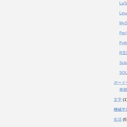
LaT
Lin
My
Perl
Pyt
R言
Scil
SQL
ボード
将
文字
(1
機械学
生活
(5