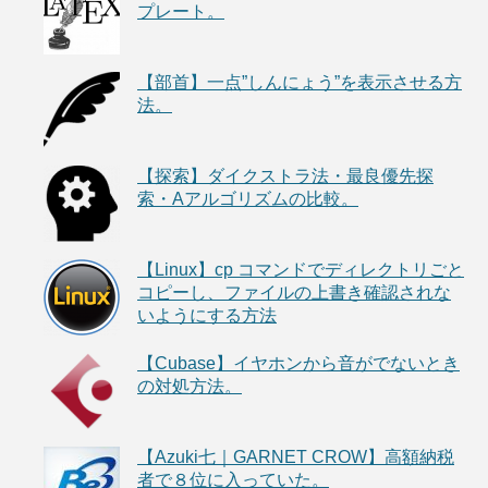
プレート。
【部首】一点”しんにょう”を表示させる方
法。
【探索】ダイクストラ法・最良優先探
索・Aアルゴリズムの比較。
【Linux】cp コマンドでディレクトリごと
コピーし、ファイルの上書き確認されな
いようにする方法
【Cubase】イヤホンから音がでないとき
の対処方法。
【Azuki七｜GARNET CROW】高額納税
者で８位に入っていた。