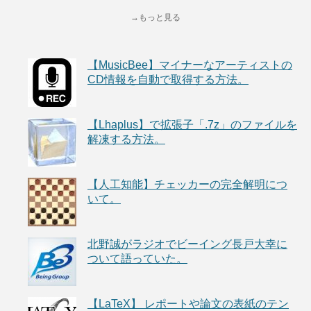
→もっと見る
【MusicBee】マイナーなアーティストの
CD情報を自動で取得する方法。
【Lhaplus】で拡張子「.7z」のファイルを
解凍する方法。
【人工知能】チェッカーの完全解明につ
いて。
北野誠がラジオでビーイング長戸大幸に
ついて語っていた。
【LaTeX】 レポートや論文の表紙のテン