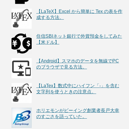
【LaTeX】Excel から簡単に Tex の表を作
成する方法。
住信SBIネット銀行で外貨預金をしてみた
【米ドル】
【Android】スマホのデータを無線でPC
のブラウザで見る方法。
【LaTex】数式中にハイフン「-」を含む
文字列を使うときの注意点。
ホリエモンがビーイング創業者長戸大幸
のすごさを語っていた。