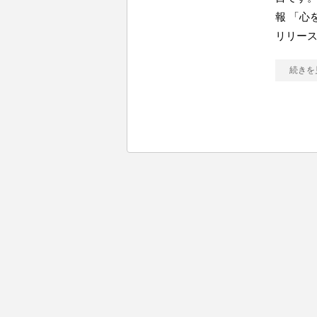
報 「心
リリー
続きを