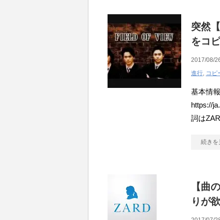
突然【
をコ
2017/08/2
進行
,
コピ
基本情報 
https:/
詞はZA
続きを
【曲の分
りが欲