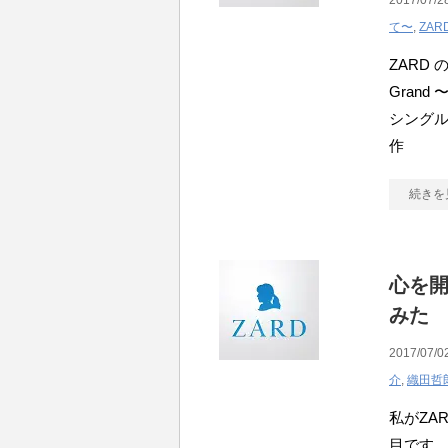
2017/07/2
て〜
,
ZAR
ZARD
Gran
シングル
作
続きを
心を開
みた
2017/07/0
介
,
織田哲
私がZA
目です。