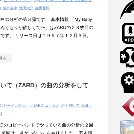
8 |
ビーイング
being
,
My Baby Grand 〜ぬくもりが欲しく
D
,
坂井泉水
,
池田大介
,
織田哲郎
 の曲の分析の第３弾です。 基本情報 「My Baby
d 〜ぬくもりが欲しくて〜」はZARDの２３枚目の
です。 リリース日は１９９７年１２月３日。
見る
いて（ZARD）の曲の分析をして
2 |
ビーイング
being
,
ZARD
,
坂井泉水
,
心を開いて
,
池田大
郎
RDのコピーバンドでやっている曲の分析の２回
 前回は「君がいない」をやりました。 基本情