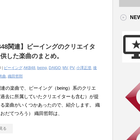
NE
B48関連】ビーイングのクリエイタ
提供した楽曲のまとめ。
0 |
ビーイング
AKB48
,
being
,
DAIGO
,
MV
,
PV
,
小澤正澄
,
後
供曲
,
織田哲郎
8関連の楽曲で、ビーイング（being）系のクリエ
（過去に所属していたクリエイターも含む）が提
る楽曲がいくつかあったので、紹介します。 織
おだてつろう） 織田哲郎は、
見る