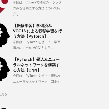
今回は、Cubaseで特定のトラック
のみを無効にする方法について紹
介し
【転移学習】学習済み
VGG16 による転移学習を行
う方法【PyTorch】
今回は、PyTorch を使って、学習
済みのモデル VGG16 を用い
【PyTorch】畳込みニュー
ラルネットワークを構築す
る方法【CNN】
今回は、PyTorch を使って畳込み
ニューラルネットワーク（CNN）
と見る