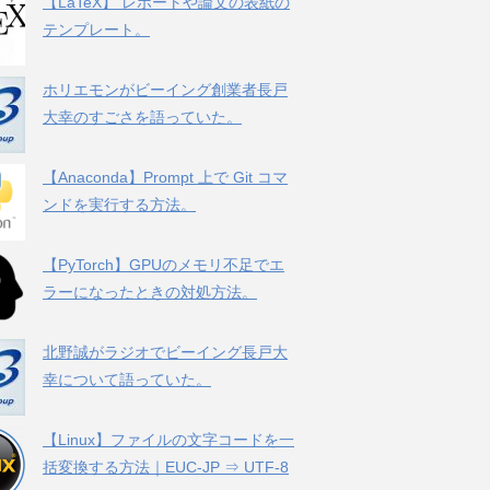
【LaTeX】 レポートや論文の表紙の
テンプレート。
ホリエモンがビーイング創業者長戸
大幸のすごさを語っていた。
【Anaconda】Prompt 上で Git コマ
ンドを実行する方法。
【PyTorch】GPUのメモリ不足でエ
ラーになったときの対処方法。
北野誠がラジオでビーイング長戸大
幸について語っていた。
【Linux】ファイルの文字コードを一
括変換する方法｜EUC-JP ⇒ UTF-8