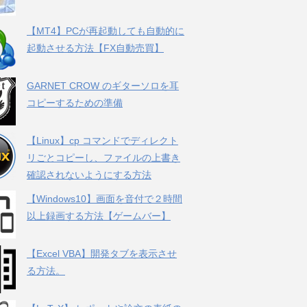
【MT4】PCが再起動しても自動的に
起動させる方法【FX自動売買】
GARNET CROW のギターソロを耳
コピーするための準備
【Linux】cp コマンドでディレクト
リごとコピーし、ファイルの上書き
確認されないようにする方法
【Windows10】画面を音付で２時間
以上録画する方法【ゲームバー】
【Excel VBA】開発タブを表示させ
る方法。