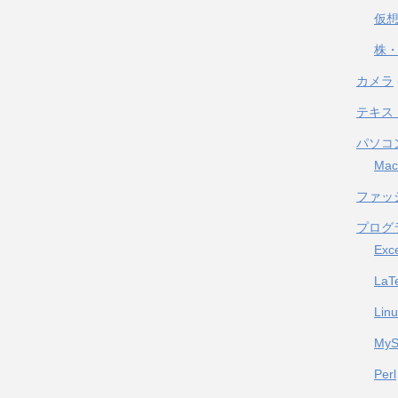
仮
株・
カメラ
テキス
パソコ
Mac
ファッ
プログ
Exc
LaT
Lin
My
Perl