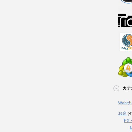
カテ
Web
お金
(4
FX