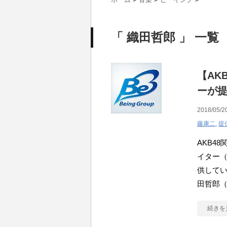
「 織田哲郎 」 一覧
【AK
ーが
2018/05/2
藤康二
,
提
AKB4
イター
供してい
田哲郎（
続きを