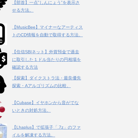
【部首】一点”しんにょう”を表示さ
せる方法。
【MusicBee】マイナーなアーティス
トのCD情報を自動で取得する方法。
【住信SBIネット】外貨預金で過去
に取引した１ドル当たりの円相場を
確認する方法
【探索】ダイクストラ法・最良優先
探索・Aアルゴリズムの比較。
【Cubase】イヤホンから音がでな
いときの対処方法。
【Lhaplus】で拡張子「.7z」のファ
イルを解凍する方法。