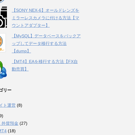
【SONY NEX-6】オールドレンズを
ミラーレスカメラに付ける方法【マ
ウントアダプター】
【MySQL】データベースをバックア
ップしてデータ移行する方法
【dump】
【MT4】EAを移行する方法【FX自
動売買】
ゴリー
サイト運営
(8)
9)
・外貨預金
(27)
MT4
(18)