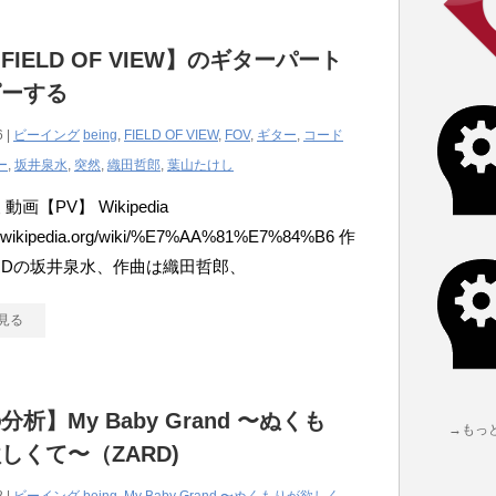
FIELD OF VIEW】のギターパート
ピーする
6 |
ビーイング
being
,
FIELD OF VIEW
,
FOV
,
ギター
,
コード
ー
,
坂井泉水
,
突然
,
織田哲郎
,
葉山たけし
動画【PV】 Wikipedia
/ja.wikipedia.org/wiki/%E7%AA%81%E7%84%B6 作
RDの坂井泉水、作曲は織田哲郎、
見る
析】My Baby Grand 〜ぬくも
→もっ
しくて〜（ZARD)