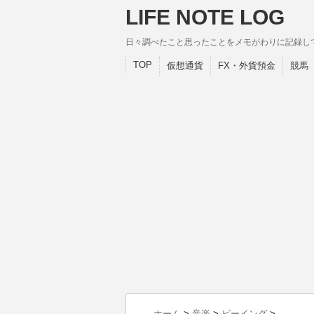
LIFE NOTE LOG
日々調べたこと思ったことをメモがわりに記録し
TOP
仮想通貨
FX・外貨預金
競馬
ホーム
>
音楽
>
ビーイング
>