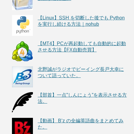
【Linux】SSH を切断した後でも Python
を実行し続ける方法｜nohub
【MT4】PCが再起動しても自動的に起動
させる方法【FX自動売買】
北野誠がラジオでビーイング長戸大幸に
ついて語っていた。
【部首】一点”しんにょう”を表示させる方
法。
【動画】 B’z の全編英語曲をまとめてみ
た。