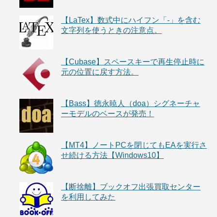
【LaTex】数式中にハイフン「-」を含む
文字列を使うときの注意点。
【Cubase】スペースキーで再生停止時に
元の位置に戻す方法。
【Bass】徳永暁人（doa）シグネーチャ
ーモデルのベースが発売！
【MT4】ノートPCを閉じてもEAを実行さ
せ続ける方法【Windows10】
【断捨離】ブックオフ出張買取センター
を利用してみた