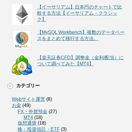
【イーサリアム】日本円のチャートで比
較する方法【イーサリアム・クラシッ
ク】
【MySQL Workbench】複数のデータベー
スをまとめて移行する方法。
【楽天証券CFD】調整金（金利/配当）に
ついて調べてみた【MT4】
カテゴリー
Webサイト運営
(8)
お金
(49)
FX・外貨預金
(27)
MT4
(18)
仮想通貨
(18)
株・投資信託・ETF
(3)