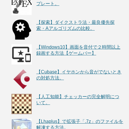
プレート。
【探索】ダイクストラ法・最良優先探
索・Aアルゴリズムの比較。
【Windows10】画面を音付で２時間以上
録画する方法【ゲームバー】
【Cubase】イヤホンから音がでないとき
の対処方法。
【人工知能】チェッカーの完全解明につ
いて。
【Lhaplus】で拡張子「.7z」のファイルを
解凍する方法。