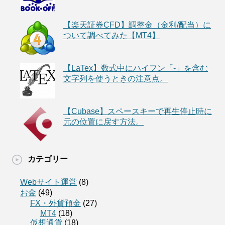
【楽天証券CFD】調整金（金利/配当）に
ついて調べてみた【MT4】
【LaTex】数式中にハイフン「-」を含む
文字列を使うときの注意点。
【Cubase】スペースキーで再生停止時に
元の位置に戻す方法。
カテゴリー
Webサイト運営
(8)
お金
(49)
FX・外貨預金
(27)
MT4
(18)
仮想通貨
(18)