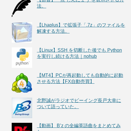
法。
【Lhaplus】で拡張子「.7z」のファイルを
解凍する方法。
【Linux】SSH を切断した後でも Python
を実行し続ける方法｜nohub
【MT4】PCが再起動しても自動的に起動
させる方法【FX自動売買】
北野誠がラジオでビーイング長戸大幸に
ついて語っていた。
【動画】 B’z の全編英語曲をまとめてみ