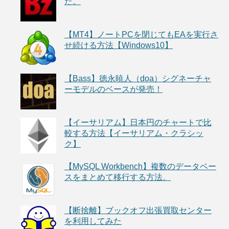
た。
【MT4】ノートPCを閉じてもEAを実行さ
せ続ける方法【Windows10】
【Bass】徳永暁人（doa）シグネーチャ
ーモデルのベースが発売！
【イーサリアム】日本円のチャートで比
較する方法【イーサリアム・クラシッ
ク】
【MySQL Workbench】複数のデータベー
スをまとめて移行する方法。
【断捨離】ブックオフ出張買取センター
を利用してみた