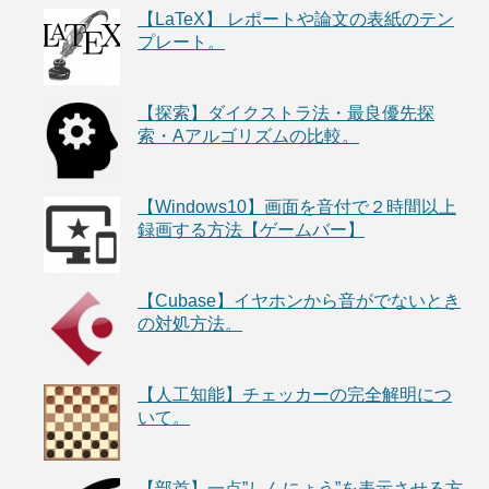
【LaTeX】 レポートや論文の表紙のテン
プレート。
【探索】ダイクストラ法・最良優先探
索・Aアルゴリズムの比較。
【Windows10】画面を音付で２時間以上
録画する方法【ゲームバー】
【Cubase】イヤホンから音がでないとき
の対処方法。
【人工知能】チェッカーの完全解明につ
いて。
【部首】一点”しんにょう”を表示させる方