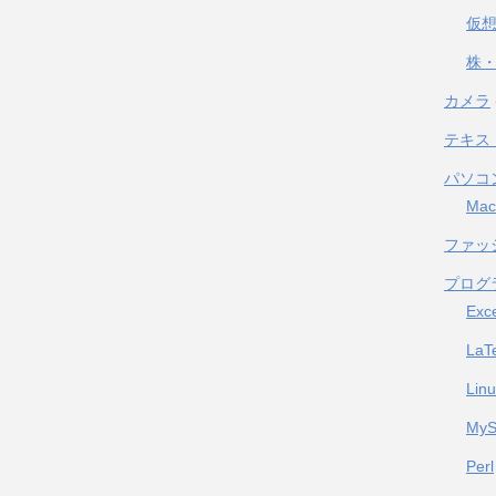
仮
株・
カメラ
テキス
パソコ
Mac
ファッ
プログ
Exc
LaT
Lin
My
Perl