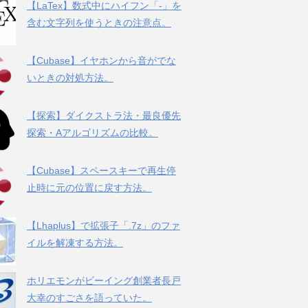
【LaTex】数式中にハイフン「-」を
含む文字列を使うときの注意点。
【Cubase】イヤホンから音がでな
いときの対処方法。
【探索】ダイクストラ法・最良優先
探索・Aアルゴリズムの比較。
【Cubase】スペースキーで再生停
止時に元の位置に戻す方法。
【Lhaplus】で拡張子「.7z」のファ
イルを解凍する方法。
ホリエモンがビーイング創業者長戸
大幸のすごさを語っていた。