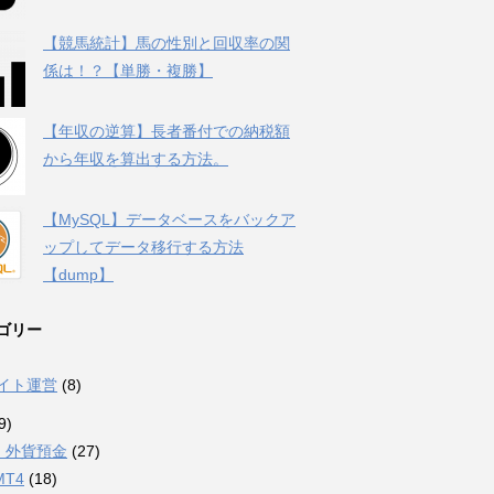
【競馬統計】馬の性別と回収率の関
係は！？【単勝・複勝】
【年収の逆算】長者番付での納税額
から年収を算出する方法。
【MySQL】データベースをバックア
ップしてデータ移行する方法
【dump】
ゴリー
サイト運営
(8)
9)
・外貨預金
(27)
MT4
(18)