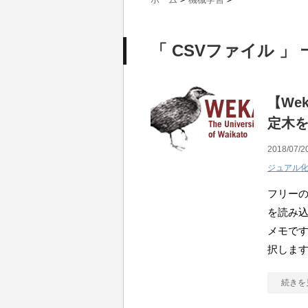
「 CSVファイル 」 
【We
定木
2018/07/2
ジュアル
フリーの
を読み込ん
メモです
択しま
続きを