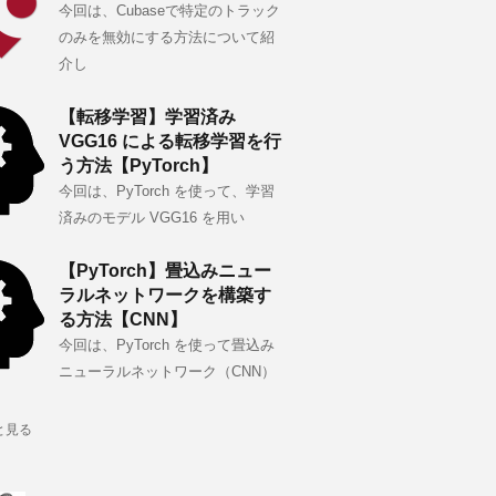
今回は、Cubaseで特定のトラック
のみを無効にする方法について紹
介し
【転移学習】学習済み
VGG16 による転移学習を行
う方法【PyTorch】
今回は、PyTorch を使って、学習
済みのモデル VGG16 を用い
【PyTorch】畳込みニュー
ラルネットワークを構築す
る方法【CNN】
今回は、PyTorch を使って畳込み
ニューラルネットワーク（CNN）
と見る