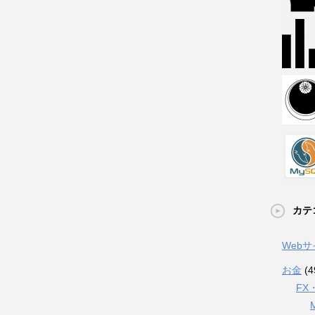
カテ
Web
お金
(4
FX