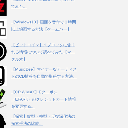
てみた。
【Windows10】画面を音付で２時間
以上録画する方法【ゲームバー】
【ビットコイン】１ブロックに含ま
れる情報について調べてみた【マー
クル木】
【MusicBee】マイナーなアーティス
トのCD情報を自動で取得する方法。
【CP WiMAX】Eクーポン
（EPARK）のクレジットカード情報
を変更する。
【探索】縦型・横型・反復深化法の
探索手法の比較。