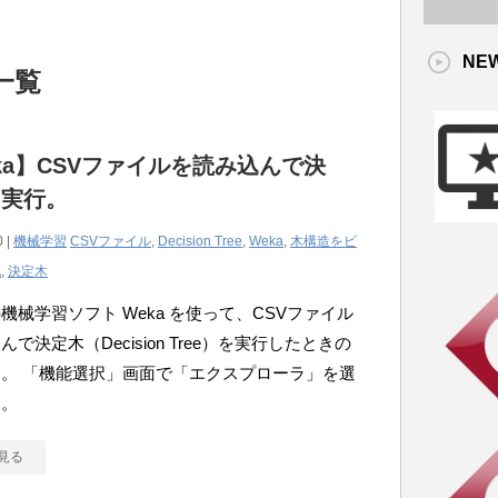
NE
一覧
ka】CSVファイルを読み込んで決
を実行。
0 |
機械学習
CSVファイル
,
Decision Tree
,
Weka
,
木構造をビ
化
,
決定木
機械学習ソフト Weka を使って、CSVファイル
で決定木（Decision Tree）を実行したときの
。 「機能選択」画面で「エクスプローラ」を選
す。
見る