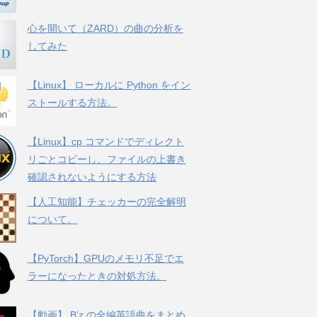
心を開いて（ZARD）の曲の分析を
してみた
【Linux】 ローカルに Python をイン
ストールする方法。
【Linux】cp コマンドでディレクト
リごとコピーし、ファイルの上書き
確認されないようにする方法
【人工知能】チェッカーの完全解明
について。
【PyTorch】GPUのメモリ不足でエ
ラーになったときの対処方法。
【動画】 B’z の全編英語曲をまとめ