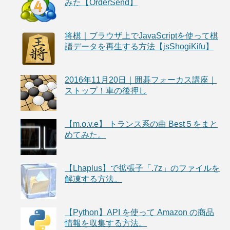
みた【OrderSend】
将棋｜ブラウザ上でJavaScriptを使って棋
譜データを再生する方法【jsShogiKifu】
2016年11月20日｜囲碁フォーカス講座｜
ストップ！車の後押し
【m.o.v.e】 トランス系の曲 Best５をまと
めてみた。
【Lhaplus】で拡張子「.7z」のファイルを
解凍する方法。
【Python】API を使って Amazon の商品
情報を収集する方法。