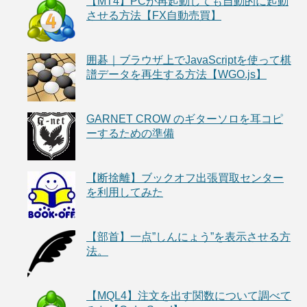
【MT4】PCが再起動しても自動的に起動
させる方法【FX自動売買】
囲碁｜ブラウザ上でJavaScriptを使って棋
譜データを再生する方法【WGO.js】
GARNET CROW のギターソロを耳コピ
ーするための準備
【断捨離】ブックオフ出張買取センター
を利用してみた
【部首】一点”しんにょう”を表示させる方
法。
【MQL4】注文を出す関数について調べて