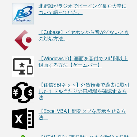
北野誠がラジオでビーイング長戸大幸に
ついて語っていた。
【Cubase】イヤホンから音がでないとき
の対処方法。
【Windows10】画面を音付で２時間以上
録画する方法【ゲームバー】
【住信SBIネット】外貨預金で過去に取引
した１ドル当たりの円相場を確認する方
法
【Excel VBA】開発タブを表示させる方
法。