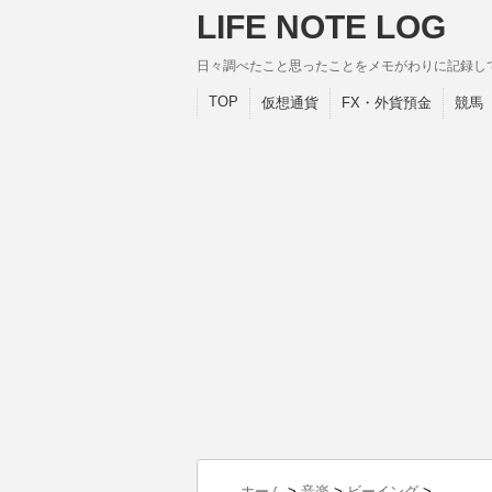
LIFE NOTE LOG
日々調べたこと思ったことをメモがわりに記録し
TOP
仮想通貨
FX・外貨預金
競馬
ホーム
>
音楽
>
ビーイング
>