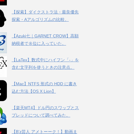
【探索】ダイクストラ法・最良優先
探索・Aアルゴリズムの比較。
【Azuki七｜GARNET CROW】高額
納税者で８位に入っていた。
【LaTex】数式中にハイフン「-」を
含む文字列を使うときの注意点。
【Mac】NTFS 形式の HDD に書き
込む方法【OS X Lion】
【楽天MT4】ドル円のスワップとス
プレッドについて調べてみた。
【B’z芸人 アメトーーク！】動画ま