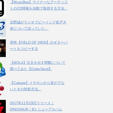
【MusicBee】マイナーなアーティス
トのCD情報を自動で取得する方法。
北野誠がラジオでビーイング長戸大
幸について語っていた。
突然【FIELD OF VIEW】のギターパ
ートをコピーする
【MQL4】注文を出す関数について
調べてみた【OrderSend】
【Cubase】イヤホンから音がでな
いときの対処方法。
2017年11月29日リリース｜
DINOSAUR｜B’z ニューアルバム