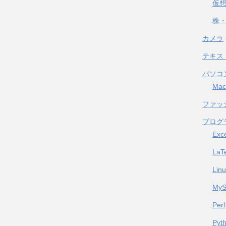
仮
株・
カメラ
テキス
パソコ
Mac
ファッ
プログ
Exc
LaT
Lin
My
Perl
Pyt