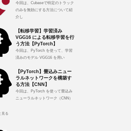
今回は、Cubaseで特定のトラック
のみを無効にする方法について紹
介し
【転移学習】学習済み
VGG16 による転移学習を行
う方法【PyTorch】
今回は、PyTorch を使って、学習
済みのモデル VGG16 を用い
【PyTorch】畳込みニュー
ラルネットワークを構築す
る方法【CNN】
今回は、PyTorch を使って畳込み
ニューラルネットワーク（CNN）
と見る