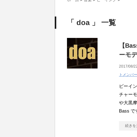
「 doa 」 一覧
【Ba
ーモ
2017/08/2
トメンバ
ビーイ
チャーモ
や大黒
Bass 
続きを