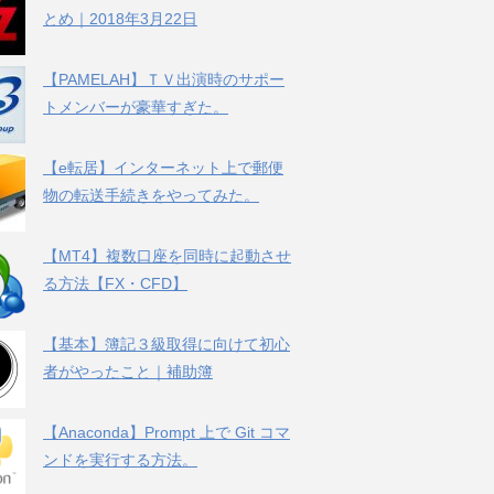
とめ｜2018年3月22日
【PAMELAH】ＴＶ出演時のサポー
トメンバーが豪華すぎた。
【e転居】インターネット上で郵便
物の転送手続きをやってみた。
【MT4】複数口座を同時に起動させ
る方法【FX・CFD】
【基本】簿記３級取得に向けて初心
者がやったこと｜補助簿
【Anaconda】Prompt 上で Git コマ
ンドを実行する方法。