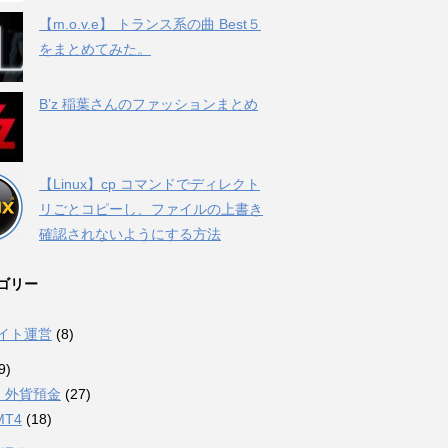
【m.o.v.e】 トランス系の曲 Best５
をまとめてみた。
B’z 稲葉さんのファッションまとめ
【Linux】cp コマンドでディレクト
リごとコピーし、ファイルの上書き
確認されないようにする方法
ゴリー
サイト運営
(8)
9)
・外貨預金
(27)
MT4
(18)