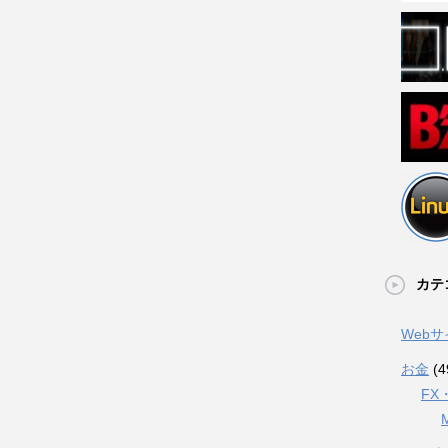
カテ
Web
お金
(4
FX