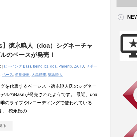
NE
ss】徳永暁人（doa）シグネーチャ
デルのベースが発売！
2 |
ビーイング
Bass
,
being
,
bz
,
doa
,
Phoenix
,
ZARD
,
サポー
ー
,
ベース
,
使用楽器
,
大黒摩季
,
徳永暁人
ングを代表するベーシスト徳永暁人氏のシグネー
デルのBassが発売されたようです。 最近、doa
摩季のライブやレコーディングで使われている
です。 徳永氏の
見る