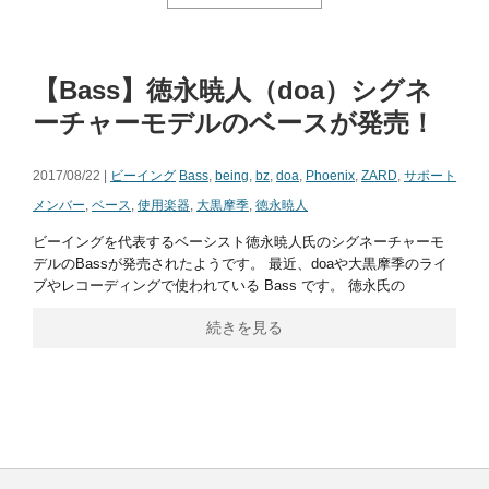
【Bass】徳永暁人（doa）シグネ
ーチャーモデルのベースが発売！
2017/08/22 |
ビーイング
Bass
,
being
,
bz
,
doa
,
Phoenix
,
ZARD
,
サポート
メンバー
,
ベース
,
使用楽器
,
大黒摩季
,
徳永暁人
ビーイングを代表するベーシスト徳永暁人氏のシグネーチャーモ
デルのBassが発売されたようです。 最近、doaや大黒摩季のライ
ブやレコーディングで使われている Bass です。 徳永氏の
続きを見る