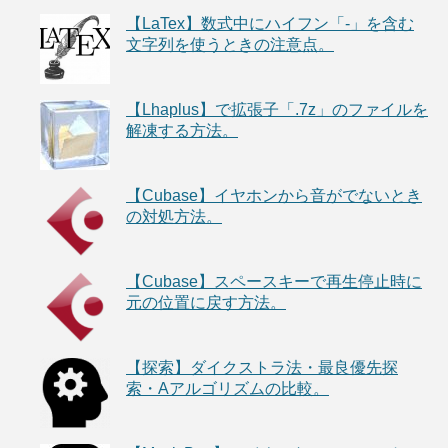
【LaTex】数式中にハイフン「-」を含む
文字列を使うときの注意点。
【Lhaplus】で拡張子「.7z」のファイルを
解凍する方法。
【Cubase】イヤホンから音がでないとき
の対処方法。
【Cubase】スペースキーで再生停止時に
元の位置に戻す方法。
【探索】ダイクストラ法・最良優先探
索・Aアルゴリズムの比較。