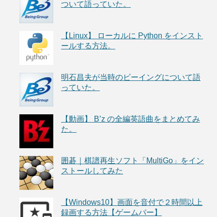
ついて語っていた。
【Linux】 ローカルに Python をインスト
ールする方法。
明石昌夫が当時のビーイングについて語
っていた。
【動画】 B’z の全編英語曲をまとめてみ
た。
囲碁｜棋譜再生ソフト「MultiGo」をイン
ストールしてみた
【Windows10】画面を音付で２時間以上
録画する方法【ゲームバー】