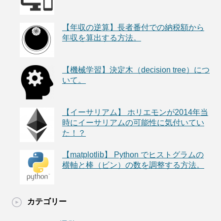
【年収の逆算】長者番付での納税額から
年収を算出する方法。
【機械学習】決定木（decision tree）につ
いて。
【イーサリアム】 ホリエモンが2014年当
時にイーサリアムの可能性に気付いてい
た！？
【matplotlib】 Python でヒストグラムの
横軸と棒（ビン）の数を調整する方法。
カテゴリー