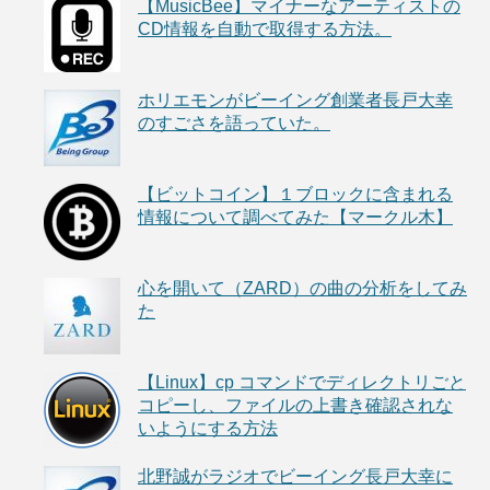
【MusicBee】マイナーなアーティストの
CD情報を自動で取得する方法。
ホリエモンがビーイング創業者長戸大幸
のすごさを語っていた。
【ビットコイン】１ブロックに含まれる
情報について調べてみた【マークル木】
心を開いて（ZARD）の曲の分析をしてみ
た
【Linux】cp コマンドでディレクトリごと
コピーし、ファイルの上書き確認されな
いようにする方法
北野誠がラジオでビーイング長戸大幸に