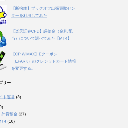
【断捨離】ブックオフ出張買取セン
ターを利用してみた
【楽天証券CFD】調整金（金利/配
当）について調べてみた【MT4】
【CP WiMAX】Eクーポン
（EPARK）のクレジットカード情報
を変更する。
ゴリー
サイト運営
(8)
9)
・外貨預金
(27)
MT4
(18)