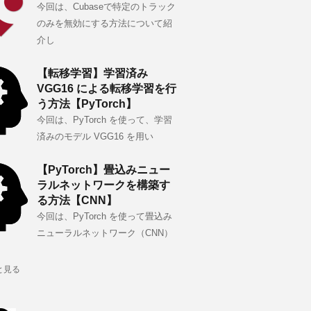
今回は、Cubaseで特定のトラック
のみを無効にする方法について紹
介し
【転移学習】学習済み
VGG16 による転移学習を行
う方法【PyTorch】
今回は、PyTorch を使って、学習
済みのモデル VGG16 を用い
【PyTorch】畳込みニュー
ラルネットワークを構築す
る方法【CNN】
今回は、PyTorch を使って畳込み
ニューラルネットワーク（CNN）
と見る