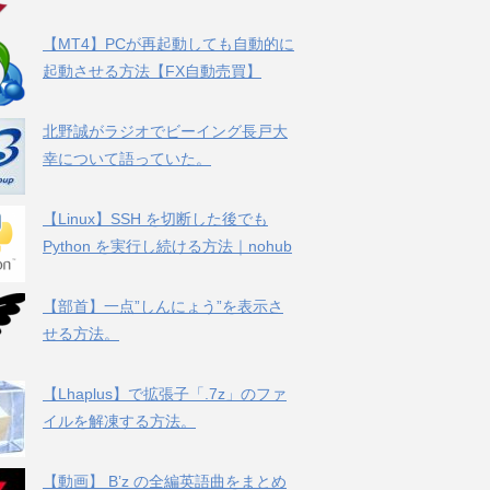
【MT4】PCが再起動しても自動的に
起動させる方法【FX自動売買】
北野誠がラジオでビーイング長戸大
幸について語っていた。
【Linux】SSH を切断した後でも
Python を実行し続ける方法｜nohub
【部首】一点”しんにょう”を表示さ
せる方法。
【Lhaplus】で拡張子「.7z」のファ
イルを解凍する方法。
【動画】 B’z の全編英語曲をまとめ