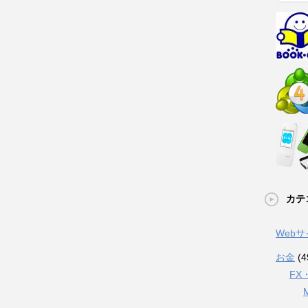
カテ
Web
お金
(4
FX