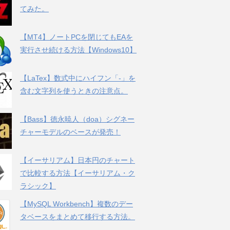
てみた。
【MT4】ノートPCを閉じてもEAを
実行させ続ける方法【Windows10】
【LaTex】数式中にハイフン「-」を
含む文字列を使うときの注意点。
【Bass】徳永暁人（doa）シグネー
チャーモデルのベースが発売！
【イーサリアム】日本円のチャート
で比較する方法【イーサリアム・ク
ラシック】
【MySQL Workbench】複数のデー
タベースをまとめて移行する方法。