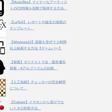
【MusicBee】マイナーなアーティス
トのCD情報を自動で取得する方法。
【LaTeX】 レポートや論文の表紙の
テンプレート。
【Windows10】画面を音付で２時間
以上録画する方法【ゲームバー】
【探索】ダイクストラ法・最良優先
探索・Aアルゴリズムの比較。
【人工知能】チェッカーの完全解明
について。
【Cubase】イヤホンから音がでな
いときの対処方法。