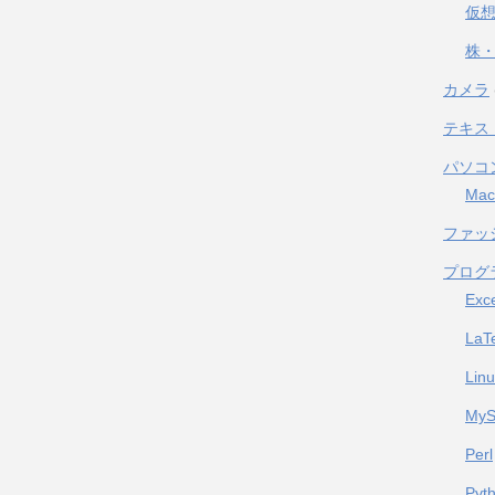
仮
株・
カメラ
テキス
パソコ
Mac
ファッ
プログ
Exc
LaT
Lin
My
Perl
Pyt