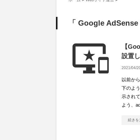
「 Google AdSens
【Goo
設置
2021/04/2
以前からず
下のよう
示されて
よう、ads
続きを