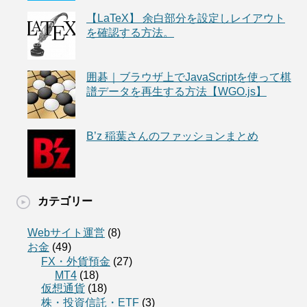
【LaTeX】 余白部分を設定しレイアウト
を確認する方法。
囲碁｜ブラウザ上でJavaScriptを使って棋
譜データを再生する方法【WGO.js】
B’z 稲葉さんのファッションまとめ
カテゴリー
Webサイト運営
(8)
お金
(49)
FX・外貨預金
(27)
MT4
(18)
仮想通貨
(18)
株・投資信託・ETF
(3)