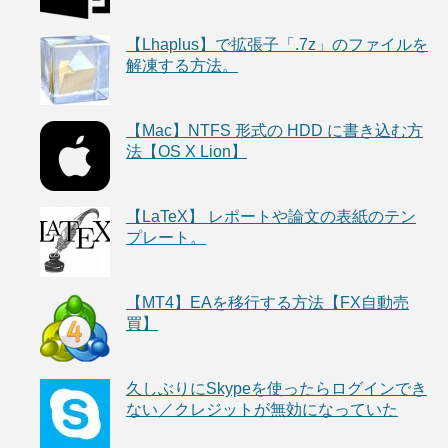
【Lhaplus】で拡張子「.7z」のファイルを
解凍する方法。
【Mac】NTFS 形式の HDD に書き込む方
法【OS X Lion】
【LaTeX】 レポートや論文の表紙のテン
プレート。
【MT4】EAを移行する方法【FX自動売
買】
久しぶりにSkypeを使ったらログインでき
ない／クレジットが無効になっていた