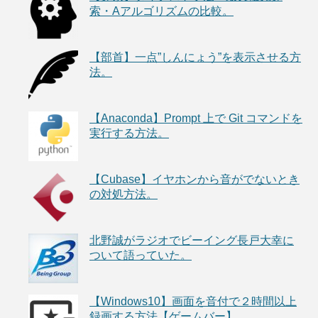
索・Aアルゴリズムの比較。
【部首】一点”しんにょう”を表示させる方
法。
【Anaconda】Prompt 上で Git コマンドを
実行する方法。
【Cubase】イヤホンから音がでないとき
の対処方法。
北野誠がラジオでビーイング長戸大幸に
ついて語っていた。
【Windows10】画面を音付で２時間以上
録画する方法【ゲームバー】