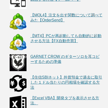
【MQL4】注文を出す関数について調べて
みた【OrderSend】
【MT4】PCが再起動しても自動的に起動
させる方法【FX自動売買】
GARNET CROW のギターソロを耳コピ
ーするための準備
【住信SBIネット】外貨預金で過去に取引
した１ドル当たりの円相場を確認する方
法
【Excel VBA】開発タブを表示させる方
法。