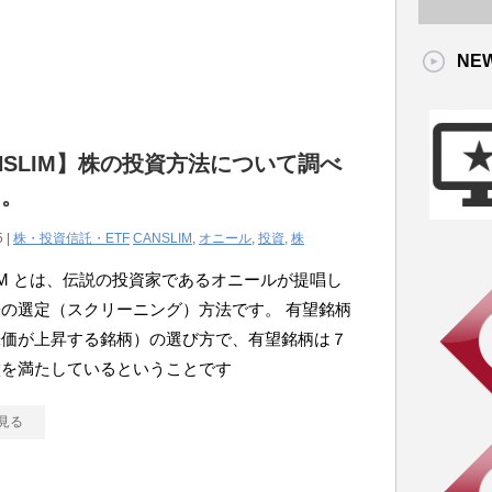
NE
NSLIM】株の投資方法について調べ
た。
5 |
株・投資信託・ETF
CANSLIM
,
オニール
,
投資
,
株
LIM とは、伝説の投資家であるオニールが提唱し
の選定（スクリーニング）方法です。 有望銘柄
株価が上昇する銘柄）の選び方で、有望銘柄は７
徴を満たしているということです
見る