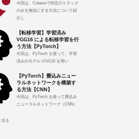
今回は、Cubaseで特定のトラック
のみを無効にする方法について紹
介し
【転移学習】学習済み
VGG16 による転移学習を行
う方法【PyTorch】
今回は、PyTorch を使って、学習
済みのモデル VGG16 を用い
【PyTorch】畳込みニュー
ラルネットワークを構築す
る方法【CNN】
今回は、PyTorch を使って畳込み
ニューラルネットワーク（CNN）
と見る