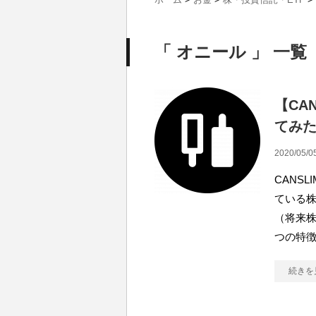
「 オニール 」 一覧
【CA
てみ
2020/05/0
CANS
ている株
（将来
つの特
続きを