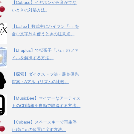
【Cubase】イヤホンから音がでな
いときの対処方法。
【LaTex】数式中にハイフン「-」を
含む文字列を使うときの注意点。
【Lhaplus】で拡張子「.7z」のファ
イルを解凍する方法。
【探索】ダイクストラ法・最良優先
探索・Aアルゴリズムの比較。
【MusicBee】マイナーなアーティス
トのCD情報を自動で取得する方法。
【Cubase】スペースキーで再生停
止時に元の位置に戻す方法。