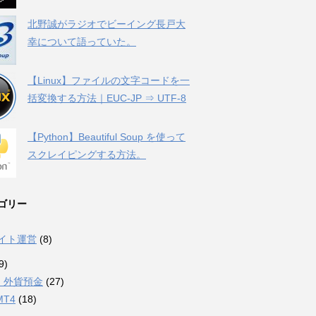
北野誠がラジオでビーイング長戸大
幸について語っていた。
【Linux】ファイルの文字コードを一
括変換する方法｜EUC-JP ⇒ UTF-8
【Python】Beautiful Soup を使って
スクレイピングする方法。
ゴリー
サイト運営
(8)
9)
・外貨預金
(27)
MT4
(18)