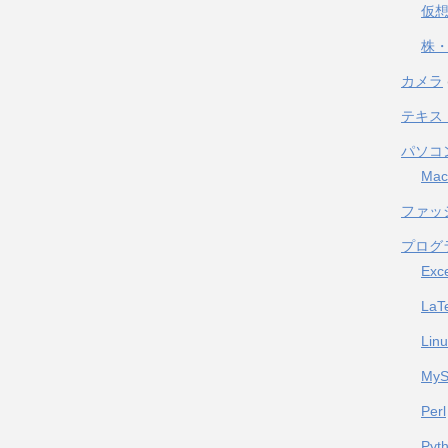
仮
株・
カメラ
テキス
パソコ
Mac
ファッ
プログ
Exc
LaT
Lin
My
Perl
Pyt