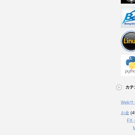
カテ
Web
お金
(4
FX