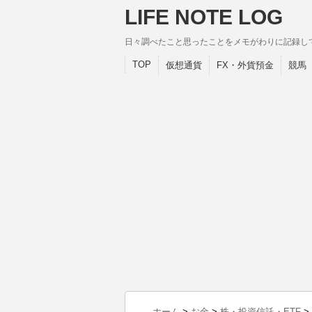
LIFE NOTE LOG
日々調べたこと思ったことをメモがわりに記録し
TOP
仮想通貨
FX・外貨預金
競馬
ホーム
>
お金
>
株・投資信託・ETF
>