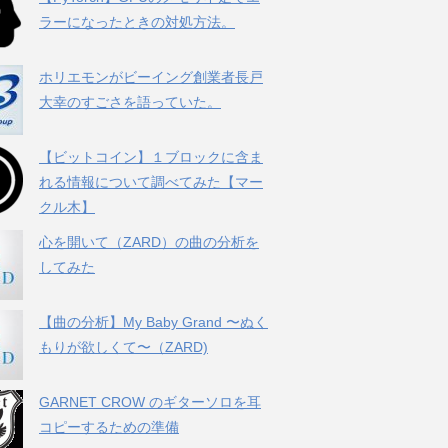
ラーになったときの対処方法。
ホリエモンがビーイング創業者長戸
大幸のすごさを語っていた。
【ビットコイン】１ブロックに含ま
れる情報について調べてみた【マー
クル木】
心を開いて（ZARD）の曲の分析を
してみた
【曲の分析】My Baby Grand 〜ぬく
もりが欲しくて〜（ZARD)
GARNET CROW のギターソロを耳
コピーするための準備