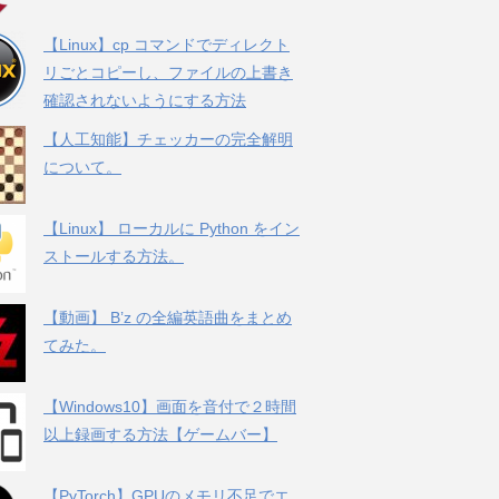
【Linux】cp コマンドでディレクト
リごとコピーし、ファイルの上書き
確認されないようにする方法
【人工知能】チェッカーの完全解明
について。
【Linux】 ローカルに Python をイン
ストールする方法。
【動画】 B’z の全編英語曲をまとめ
てみた。
【Windows10】画面を音付で２時間
以上録画する方法【ゲームバー】
【PyTorch】GPUのメモリ不足でエ