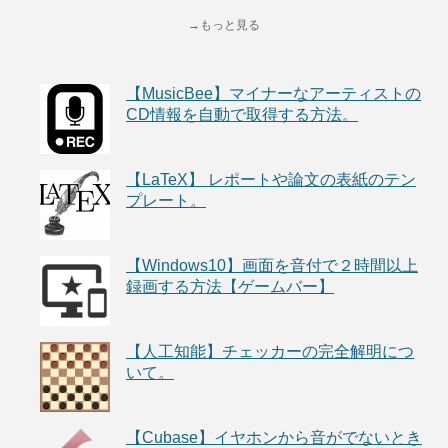
→もっと見る
【MusicBee】マイナーなアーティストの
CD情報を自動で取得する方法。
【LaTeX】 レポートや論文の表紙のテン
プレート。
【Windows10】画面を音付で２時間以上
録画する方法【ゲームバー】
【人工知能】チェッカーの完全解明につ
いて。
【Cubase】イヤホンから音がでないとき