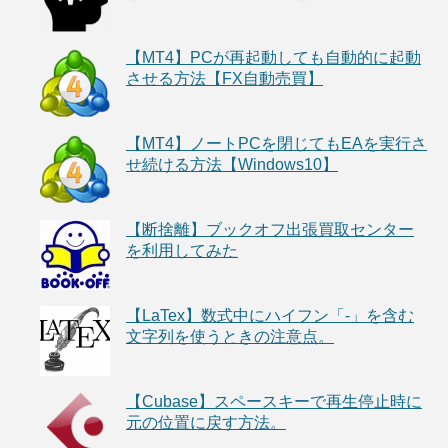
【MT4】PCが再起動しても自動的に起動
させる方法【FX自動売買】
【MT4】ノートPCを閉じてもEAを実行さ
せ続ける方法【Windows10】
【断捨離】ブックオフ出張買取センター
を利用してみた
【LaTex】数式中にハイフン「-」を含む
文字列を使うときの注意点。
【Cubase】スペースキーで再生停止時に
元の位置に戻す方法。