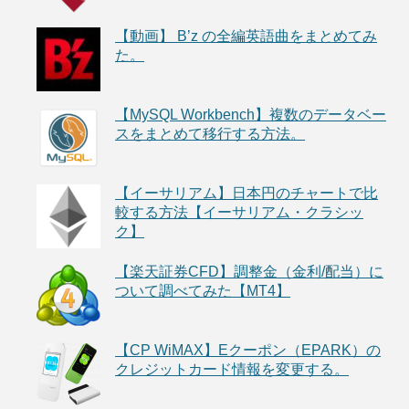
【動画】 B’z の全編英語曲をまとめてみ
た。
【MySQL Workbench】複数のデータベー
スをまとめて移行する方法。
【イーサリアム】日本円のチャートで比
較する方法【イーサリアム・クラシッ
ク】
【楽天証券CFD】調整金（金利/配当）に
ついて調べてみた【MT4】
【CP WiMAX】Eクーポン（EPARK）の
クレジットカード情報を変更する。