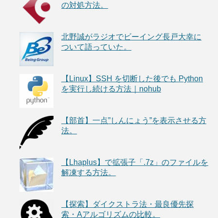
の対処方法。
北野誠がラジオでビーイング長戸大幸に
ついて語っていた。
【Linux】SSH を切断した後でも Python
を実行し続ける方法｜nohub
【部首】一点”しんにょう”を表示させる方
法。
【Lhaplus】で拡張子「.7z」のファイルを
解凍する方法。
【探索】ダイクストラ法・最良優先探
索・Aアルゴリズムの比較。