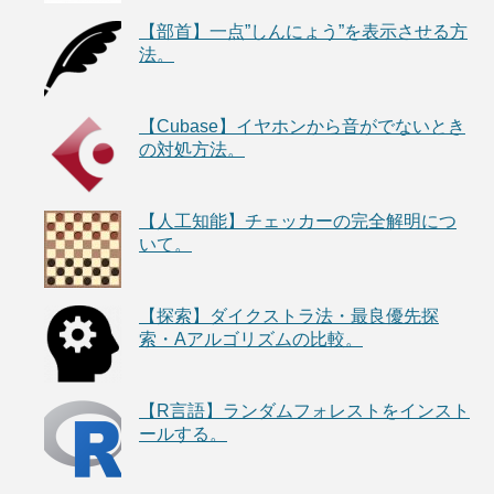
【部首】一点”しんにょう”を表示させる方
法。
【Cubase】イヤホンから音がでないとき
の対処方法。
【人工知能】チェッカーの完全解明につ
いて。
【探索】ダイクストラ法・最良優先探
索・Aアルゴリズムの比較。
【R言語】ランダムフォレストをインスト
ールする。