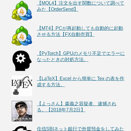
【MQL4】注文を出す関数について調べて
みた【OrderSend】
【MT4】PCが再起動しても自動的に起動
させる方法【FX自動売買】
【PyTorch】GPUのメモリ不足でエラーに
なったときの対処方法。
【LaTeX】Excel から簡単に Tex の表を作
成する方法。
【よっさん】森義之容疑者、逮捕され
る。【2018年7月2日】
住信SBIネット銀行で外貨預金をしてみた