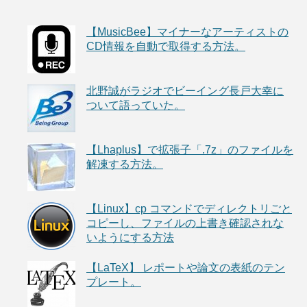
【MusicBee】マイナーなアーティストの
CD情報を自動で取得する方法。
北野誠がラジオでビーイング長戸大幸に
ついて語っていた。
【Lhaplus】で拡張子「.7z」のファイルを
解凍する方法。
【Linux】cp コマンドでディレクトリごと
コピーし、ファイルの上書き確認されな
いようにする方法
【LaTeX】 レポートや論文の表紙のテン
プレート。