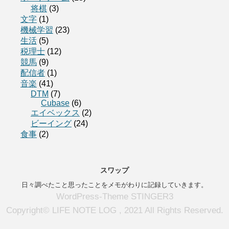
将棋
(3)
文字
(1)
機械学習
(23)
生活
(5)
税理士
(12)
競馬
(9)
配信者
(1)
音楽
(41)
DTM
(7)
Cubase
(6)
エイベックス
(2)
ビーイング
(24)
食事
(2)
スワップ
日々調べたこと思ったことをメモがわりに記録していきます。
WordPress-Theme STINGER3
Copyright© LIFE NOTE LOG , 2021 All Rights Reserved.