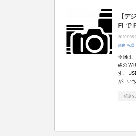
【デジ
Fi 
2020/08/1
画像
,
転送
今回は、
線の W
す。 U
が、い
続きを