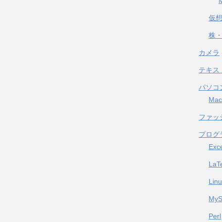
仮
株・
カメラ
テキス
パソコ
Mac
ファッ
プログ
Exc
LaT
Lin
My
Perl