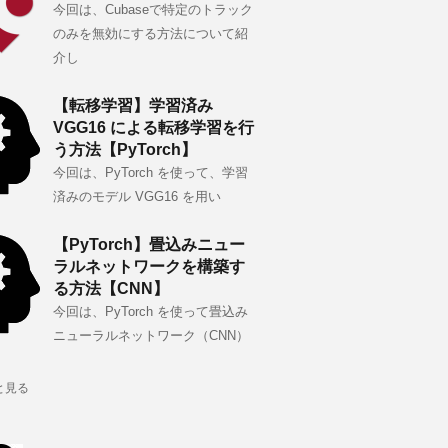
今回は、Cubaseで特定のトラック
のみを無効にする方法について紹
介し
【転移学習】学習済み
VGG16 による転移学習を行
う方法【PyTorch】
今回は、PyTorch を使って、学習
済みのモデル VGG16 を用い
【PyTorch】畳込みニュー
ラルネットワークを構築す
る方法【CNN】
今回は、PyTorch を使って畳込み
ニューラルネットワーク（CNN）
と見る