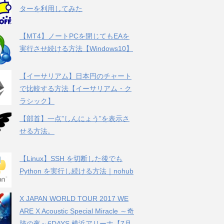
ターを利用してみた
【MT4】ノートPCを閉じてもEAを
実行させ続ける方法【Windows10】
【イーサリアム】日本円のチャート
で比較する方法【イーサリアム・ク
ラシック】
【部首】一点”しんにょう”を表示さ
せる方法。
【Linux】SSH を切断した後でも
Python を実行し続ける方法｜nohub
X JAPAN WORLD TOUR 2017 WE
ARE X Acoustic Special Miracle ～奇
跡の夜～6DAYS 横浜アリーナ【7月