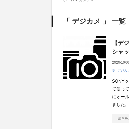
「 デジカメ 」 一覧
【デジ
シャ
2020/10/0
ホ
,
デジカ
SONY
て使って
にオー
ました。 
続きを