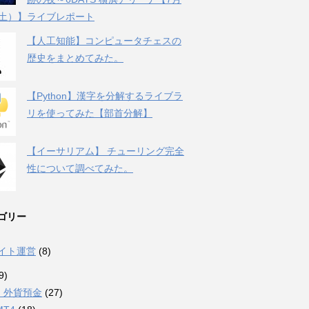
（土）】ライブレポート
【人工知能】コンピュータチェスの
歴史をまとめてみた。
【Python】漢字を分解するライブラ
リを使ってみた【部首分解】
【イーサリアム】 チューリング完全
性について調べてみた。
ゴリー
サイト運営
(8)
9)
・外貨預金
(27)