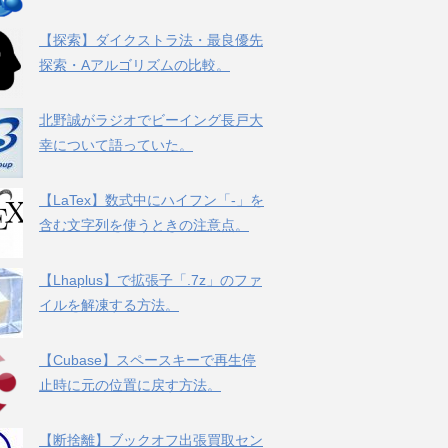
【探索】ダイクストラ法・最良優先
探索・Aアルゴリズムの比較。
北野誠がラジオでビーイング長戸大
幸について語っていた。
【LaTex】数式中にハイフン「-」を
含む文字列を使うときの注意点。
【Lhaplus】で拡張子「.7z」のファ
イルを解凍する方法。
【Cubase】スペースキーで再生停
止時に元の位置に戻す方法。
【断捨離】ブックオフ出張買取セン