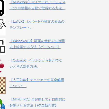
【MusicBee】マイナーなアーティス
トのCD情報を自動で取得する方法。
【LaTeX】 レポートや論文の表紙の
テンプレート。
【Windows10】画面を音付で２時間
以上録画する方法【ゲームバー】
【Cubase】イヤホンから音がでな
いときの対処方法。
【人工知能】チェッカーの完全解明
について。
【MT4】PCが再起動しても自動的に
起動させる方法【FX自動売買】