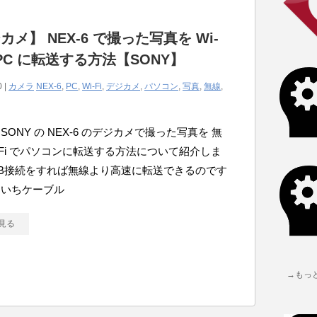
カメ】 NEX-6 で撮った写真を Wi-
で PC に転送する方法【SONY】
0 |
カメラ
NEX-6
,
PC
,
Wi-Fi
,
デジカメ
,
パソコン
,
写真
,
無線
,
SONY の NEX-6 のデジカメで撮った写真を 無
i-Fi でパソコンに転送する方法について紹介しま
SB接続をすれば無線より高速に転送できるのです
ちいちケーブル
見る
→もっ