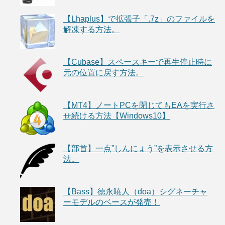
【Lhaplus】で拡張子「.7z」のファイルを
解凍する方法。
【Cubase】スペースキーで再生停止時に
元の位置に戻す方法。
【MT4】ノートPCを閉じてもEAを実行さ
せ続ける方法【Windows10】
【部首】一点”しんにょう”を表示させる方
法。
【Bass】徳永暁人（doa）シグネーチャ
ーモデルのベースが発売！