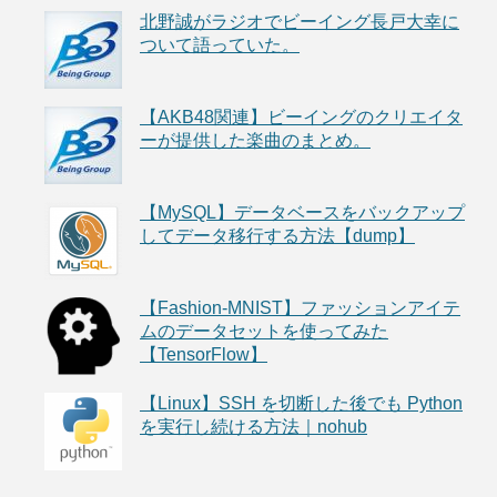
北野誠がラジオでビーイング長戸大幸に
ついて語っていた。
【AKB48関連】ビーイングのクリエイタ
ーが提供した楽曲のまとめ。
【MySQL】データベースをバックアップ
してデータ移行する方法【dump】
【Fashion-MNIST】ファッションアイテ
ムのデータセットを使ってみた
【TensorFlow】
【Linux】SSH を切断した後でも Python
を実行し続ける方法｜nohub