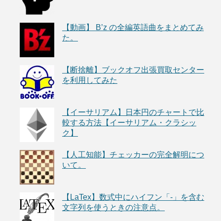
【動画】 B’z の全編英語曲をまとめてみ
た。
【断捨離】ブックオフ出張買取センター
を利用してみた
【イーサリアム】日本円のチャートで比
較する方法【イーサリアム・クラシッ
ク】
【人工知能】チェッカーの完全解明につ
いて。
【LaTex】数式中にハイフン「-」を含む
文字列を使うときの注意点。