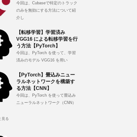
今回は、Cubaseで特定のトラック
のみを無効にする方法について紹
介し
【転移学習】学習済み
VGG16 による転移学習を行
う方法【PyTorch】
今回は、PyTorch を使って、学習
済みのモデル VGG16 を用い
【PyTorch】畳込みニュー
ラルネットワークを構築す
る方法【CNN】
今回は、PyTorch を使って畳込み
ニューラルネットワーク（CNN）
と見る