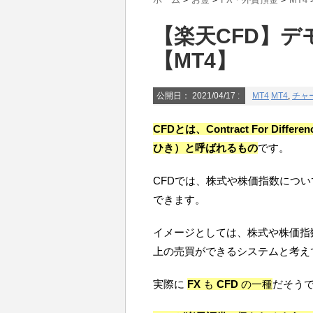
【楽天CFD】
【MT4】
公開日：
2021/04/17
:
MT4
MT4
,
チャ
CFDとは、Contract For Di
ひき）と呼ばれるもの
です。
CFDでは、株式や株価指数につ
できます。
イメージとしては、株式や株価指数
上の売買ができるシステムと考え
実際に
FX
も
CFD
の一種
だそう