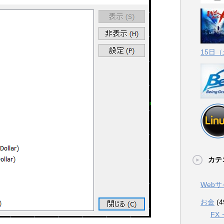
15日
カテ
Web
お金
(4
FX