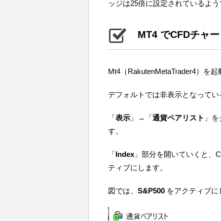
ッジは25倍に設定されているよう
MT4 でCFDチャ
Mt4（RakutenMetaTrader4
デフォルトでは非表示となってい
「
表示
」→「
通貨ペアリスト
」を
す。
「
Index
」部分を開いていくと、C
ティブにします。
図では、
S&P500
をアクティブに