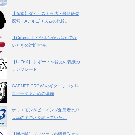
【探索】ダイクストラ法・最良優先
探索・Aアルゴリズムの比較。
【Cubase】イヤホンから音がでな
いときの対処方法。
【LaTeX】 レポートや論文の表紙の
テンプレート。
GARNET CROW のギターソロを耳
コピーするための準備
ホリエモンがビーイング創業者長戸
大幸のすごさを語っていた。
【断捨離】ブックオフ出張買取セン