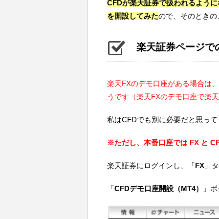
CFDが楽天証券で扱われるよう
を開設してみた
ので、そのときの
楽天証券ページで
楽天FXのデモ口座がある場合は
うです（楽天FXのデモ口座で楽天
私はCFDでも別に必要だと思っ
※ただし、本番口座では FX と C
楽天証券にログインし、「
FX
」タ
「
CFDデモ口座開設（MT4）
」ボ