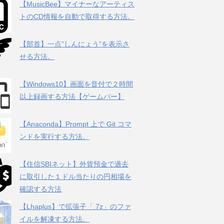
【MusicBee】マイナーなアーティス
トのCD情報を自動で取得する方法。
【部首】一点”しんにょう”を表示さ
せる方法。
【Windows10】画面を音付で２時間
以上録画する方法【ゲームバー】
【Anaconda】Prompt 上で Git コマ
ンドを実行する方法。
【住信SBIネット】外貨預金で過去
に取引した１ドル当たりの円相場を
確認する方法
【Lhaplus】で拡張子「.7z」のファ
イルを解凍する方法。