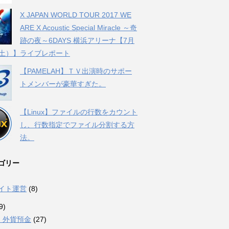
X JAPAN WORLD TOUR 2017 WE
ARE X Acoustic Special Miracle ～奇
跡の夜～6DAYS 横浜アリーナ【7月
（土）】ライブレポート
【PAMELAH】ＴＶ出演時のサポー
トメンバーが豪華すぎた。
【Linux】ファイルの行数をカウント
し、行数指定でファイル分割する方
法。
ゴリー
サイト運営
(8)
9)
・外貨預金
(27)