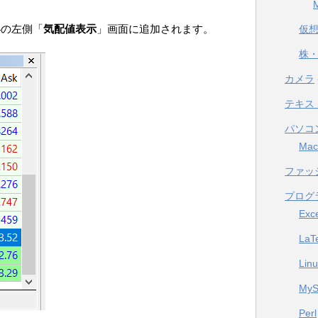
4の左側「
気配値表示
」画面に追加されます。
仮
株・
カメラ
テキス
パソコ
Mac
ファッ
プログ
Exc
LaT
Lin
My
Perl