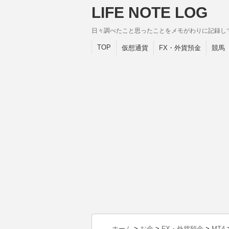
LIFE NOTE LOG
日々調べたこと思ったことをメモがわりに記録し
TOP
仮想通貨
FX・外貨預金
競馬
ホーム
>
お金
>
FX・外貨預金
>
MT4