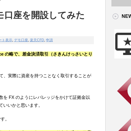
デモ口座を開設してみた
NE
ート表示
,
デモ口座
,
楽天CFD
,
申請
fference の略で、差金決済取引（さきんけっさいとり
いて、実際に資産を持つことなく取引することが
を FX のようにレバレッジをかけて証拠金以
ていいかと思います。
です。