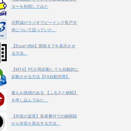
ターを利用してみた
北野誠がラジオでビーイング長戸大
幸について語っていた。
【Excel VBA】開発タブを表示させ
る方法。
【MT4】PCが再起動しても自動的に
起動させる方法【FX自動売買】
最もお徳感のある 【ふるさと納税】
を申し込んでみた。
【年収の逆算】長者番付での納税額
から年収を算出する方法。