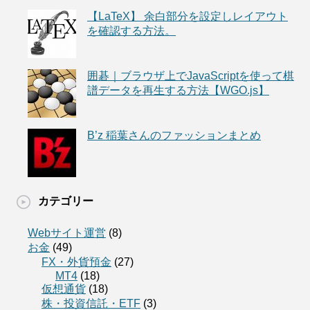
【LaTeX】 余白部分を設定しレイアウト
を確認する方法。
囲碁｜ブラウザ上でJavaScriptを使って棋
譜データを再生する方法【WGO.js】
B’z 稲葉さんのファッションまとめ
カテゴリー
Webサイト運営
(8)
お金
(49)
FX・外貨預金
(27)
MT4
(18)
仮想通貨
(18)
株・投資信託・ETF
(3)