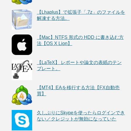
【Lhaplus】で拡張子「.7z」のファイルを
解凍する方法。
【Mac】NTFS 形式の HDD に書き込む方
法【OS X Lion】
【LaTeX】 レポートや論文の表紙のテン
プレート。
【MT4】EAを移行する方法【FX自動売
買】
久しぶりにSkypeを使ったらログインでき
ない／クレジットが無効になっていた