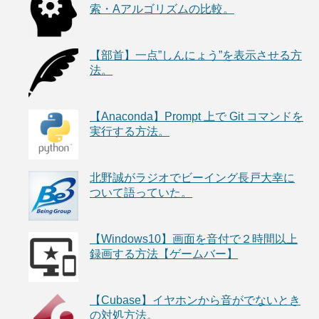
索・Aアルゴリズムの比較。
【部首】一点”しんにょう”を表示させる方
法。
【Anaconda】Prompt 上で Git コマンドを
実行する方法。
北野誠がラジオでビーイング長戸大幸に
ついて語っていた。
【Windows10】画面を音付で２時間以上
録画する方法【ゲームバー】
【Cubase】イヤホンから音がでないとき
の対処方法。