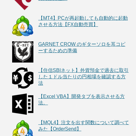
【MT4】PCが再起動しても自動的に起動
させる方法【FX自動売買】
GARNET CROW のギターソロを耳コピ
ーするための準備
【住信SBIネット】外貨預金で過去に取引
した１ドル当たりの円相場を確認する方
法
【Excel VBA】開発タブを表示させる方
法。
【MQL4】注文を出す関数について調べて
みた【OrderSend】