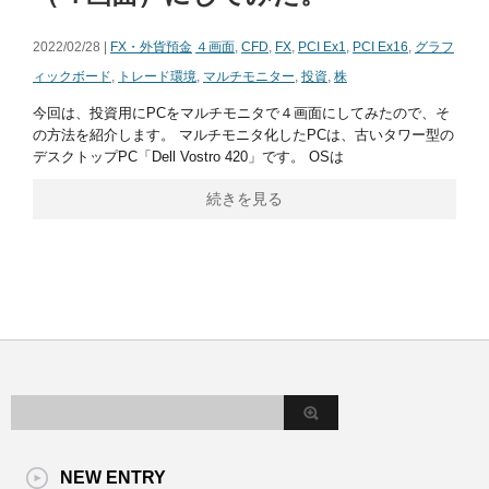
2022/02/28 |
FX・外貨預金
４画面
,
CFD
,
FX
,
PCI Ex1
,
PCI Ex16
,
グラフ
ィックボード
,
トレード環境
,
マルチモニター
,
投資
,
株
今回は、投資用にPCをマルチモニタで４画面にしてみたので、そ
の方法を紹介します。 マルチモニタ化したPCは、古いタワー型の
デスクトップPC「Dell Vostro 420」です。 OSは
続きを見る
NEW ENTRY