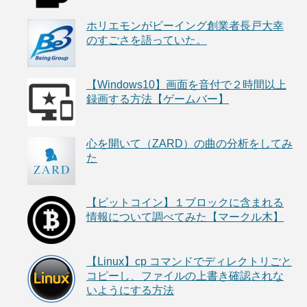
ホリエモンがビーイング創業者長戸大幸
のすごさを語っていた。
【Windows10】画面を音付で２時間以上
録画する方法【ゲームバー】
心を開いて（ZARD）の曲の分析をしてみ
た
【ビットコイン】１ブロックに含まれる
情報について調べてみた【マークル木】
【Linux】cp コマンドでディレクトリごと
コピーし、ファイルの上書き確認されな
いようにする方法