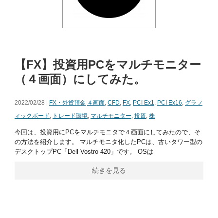
【FX】投資用PCをマルチモニター
（４画面）にしてみた。
2022/02/28 |
FX・外貨預金
４画面
,
CFD
,
FX
,
PCI Ex1
,
PCI Ex16
,
グラフ
ィックボード
,
トレード環境
,
マルチモニター
,
投資
,
株
今回は、投資用にPCをマルチモニタで４画面にしてみたので、そ
の方法を紹介します。 マルチモニタ化したPCは、古いタワー型の
デスクトップPC「Dell Vostro 420」です。 OSは
続きを見る