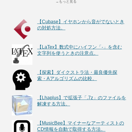
→もっと見る
【Cubase】イヤホンから音がでないとき
の対処方法。
【LaTex】数式中にハイフン「-」を含む
文字列を使うときの注意点。
【探索】ダイクストラ法・最良優先探
索・Aアルゴリズムの比較。
【Lhaplus】で拡張子「.7z」のファイルを
解凍する方法。
【MusicBee】マイナーなアーティストの
CD情報を自動で取得する方法。