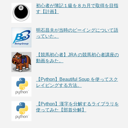
初心者が簿記１級を８カ月で取得を目指
す【計画】
明石昌夫が当時のビーイングについて語
っていた。
【競馬初心者】JRA の競馬初心者講座の
動画をみた。
【Python】Beautiful Soup を使ってスク
レイピングする方法。
【Python】漢字を分解するライブラリを
使ってみた【部首分解】