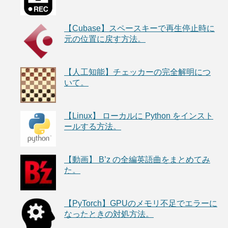
【Cubase】スペースキーで再生停止時に
元の位置に戻す方法。
【人工知能】チェッカーの完全解明につ
いて。
【Linux】 ローカルに Python をインスト
ールする方法。
【動画】 B’z の全編英語曲をまとめてみ
た。
【PyTorch】GPUのメモリ不足でエラーに
なったときの対処方法。