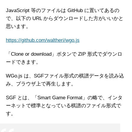
JavaScript 等のファイルは GitHub に置いてあるの
で、以下の URL からダウンロードした方がいいかと
思います。
https://github.com/waltheri/wgo.js
「Clone or download」ボタンで ZIP 形式でダウンロ
ードできます。
WGo.js は、SGFファイル形式の棋譜データを読み込
み、ブラウザ上で再生します。
SGF とは、「Smart Game Format」の略で、インタ
ーネットで標準となっている棋譜のファイル形式で
す。