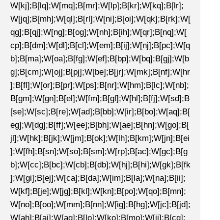
W[kj];B[lq];W[mq];B[mr];W[lp];B[kr];W[kq];B[lr];
W[jq];B[mh];W[ql];B[rl];W[ni];B[oi];W[qk];B[rk];W[
qg];B[qj];W[ng];B[og];W[nh];B[ih];W[qr];B[nq];W[
cp];B[dm];W[dl];B[cl];W[em];B[ij];W[nj];B[pc];W[q
b];B[ma];W[oa];B[fg];W[ef];B[bp];W[bq];B[gj];W[b
g];B[cm];W[oj];B[pj];W[be];B[jr];W[mk];B[nf];W[hr
];B[fl];W[or];B[pr];W[ps];B[nr];W[hm];B[lc];W[nb];
B[gm];W[gn];B[el];W[fm];B[gl];W[hl];B[fj];W[sd];B
[se];W[sc];B[re];W[ad];B[bb];W[ir];B[bo];W[aq];B[
eg];W[dg];B[ff];W[ee];B[bh];W[ae];B[hn];W[go];B[
jl];W[hk];B[jk];W[jm];B[ok];W[lh];B[km];W[jn];B[ei
];W[fh];B[sn];W[so];B[sm];W[rp];B[ac];W[gc];B[g
b];W[cc];B[bc];W[cb];B[db];W[hj];B[hi];W[gk];B[fk
];W[gi];B[ej];W[ca];B[da];W[im];B[la];W[na];B[ii];
W[kf];B[je];W[jg];B[kl];W[kn];B[po];W[qo];B[mn];
W[no];B[oo];W[mm];B[nn];W[ig];B[hg];W[jc];B[jd];
W[ah];B[ai];W[ag];B[lo];W[ko];B[mo];W[ji];B[cq];