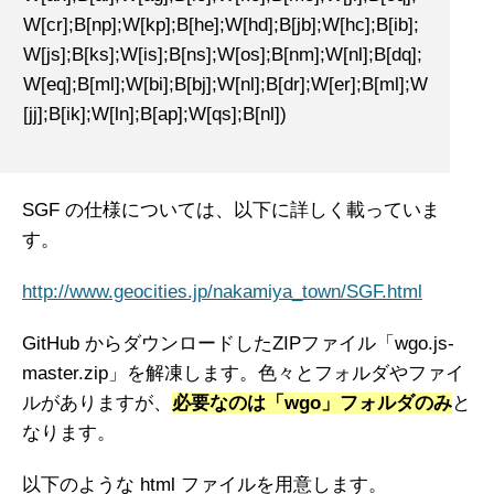
W[cr];B[np];W[kp];B[he];W[hd];B[jb];W[hc];B[ib];
W[js];B[ks];W[is];B[ns];W[os];B[nm];W[nl];B[dq];
W[eq];B[ml];W[bi];B[bj];W[nl];B[dr];W[er];B[ml];W
[jj];B[ik];W[ln];B[ap];W[qs];B[nl])
SGF の仕様については、以下に詳しく載っていま
す。
http://www.geocities.jp/nakamiya_town/SGF.html
GitHub からダウンロードしたZIPファイル「wgo.js-
master.zip」を解凍します。色々とフォルダやファイ
ルがありますが、
必要なのは「wgo」フォルダのみ
と
なります。
以下のような html ファイルを用意します。