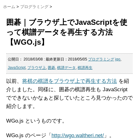
ホーム
>
プログラミング
>
囲碁｜ブラウザ上でJavaScriptを使
って棋譜データを再生する方法
【WGO.js】
公開日：
2018/03/08
: 最終更新日：2018/05/05
プログラミング
igo
,
JavaScript
,
ブラウザ上
,
囲碁
,
棋譜データ
,
棋譜再生
以前、
将棋の棋譜をブラウザ上で再生する方法
を紹
介しました。同様に、囲碁の棋譜再生も JavaScript
でできないかなぁと探していたところ見つかったので
紹介します。
WGo.js というものです。
WGo.js のページ「
http://wgo.waltheri.net/
」。