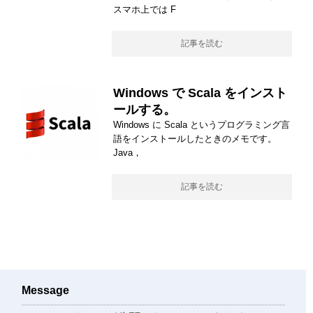
スマホ上では F
記事を読む
Windows で Scala をインスト
ールする。
Windows に Scala というプログラミング言
語をインストールしたときのメモです。
Java，
記事を読む
Message