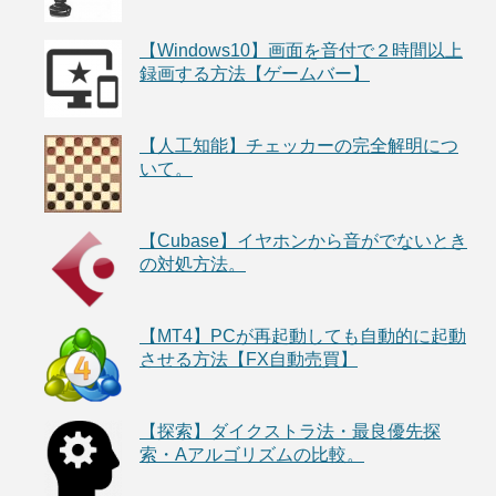
【Windows10】画面を音付で２時間以上
録画する方法【ゲームバー】
【人工知能】チェッカーの完全解明につ
いて。
【Cubase】イヤホンから音がでないとき
の対処方法。
【MT4】PCが再起動しても自動的に起動
させる方法【FX自動売買】
【探索】ダイクストラ法・最良優先探
索・Aアルゴリズムの比較。