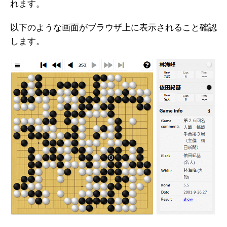
れます。
以下のような画面がブラウザ上に表示されること確認
します。