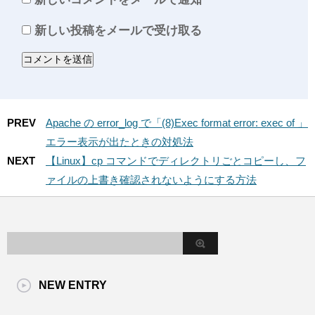
新しい投稿をメールで受け取る
PREV
Apache の error_log で「(8)Exec format error: exec of 」
エラー表示が出たときの対処法
NEXT
【Linux】cp コマンドでディレクトリごとコピーし、フ
ァイルの上書き確認されないようにする方法
NEW ENTRY