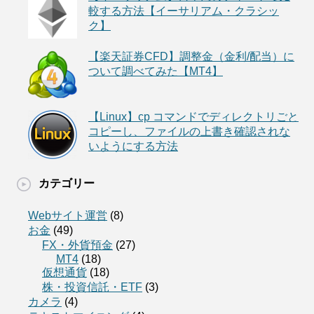
較する方法【イーサリアム・クラシッ
ク】
【楽天証券CFD】調整金（金利/配当）に
ついて調べてみた【MT4】
【Linux】cp コマンドでディレクトリごと
コピーし、ファイルの上書き確認されな
いようにする方法
カテゴリー
Webサイト運営
(8)
お金
(49)
FX・外貨預金
(27)
MT4
(18)
仮想通貨
(18)
株・投資信託・ETF
(3)
カメラ
(4)