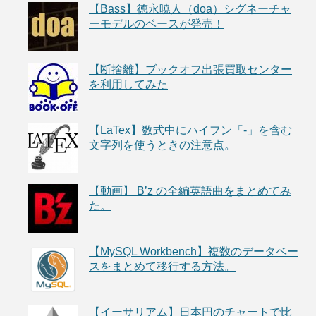
【Bass】徳永暁人（doa）シグネーチャ
ーモデルのベースが発売！
【断捨離】ブックオフ出張買取センター
を利用してみた
【LaTex】数式中にハイフン「-」を含む
文字列を使うときの注意点。
【動画】 B’z の全編英語曲をまとめてみ
た。
【MySQL Workbench】複数のデータベー
スをまとめて移行する方法。
【イーサリアム】日本円のチャートで比