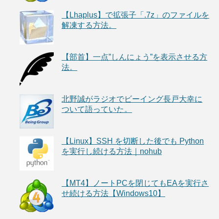
【Lhaplus】で拡張子「.7z」のファイルを
解凍する方法。
【部首】一点”しんにょう”を表示させる方
法。
北野誠がラジオでビーイング長戸大幸に
ついて語っていた。
【Linux】SSH を切断した後でも Python
を実行し続ける方法｜nohub
【MT4】ノートPCを閉じてもEAを実行さ
せ続ける方法【Windows10】