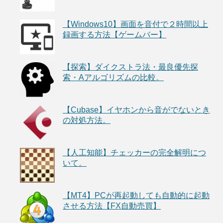
【Windows10】画面を音付で２時間以上
録画する方法【ゲームバー】
【探索】ダイクストラ法・最良優先探
索・Aアルゴリズムの比較。
【Cubase】イヤホンから音がでないとき
の対処方法。
【人工知能】チェッカーの完全解明につ
いて。
【MT4】PCが再起動しても自動的に起動
させる方法【FX自動売買】