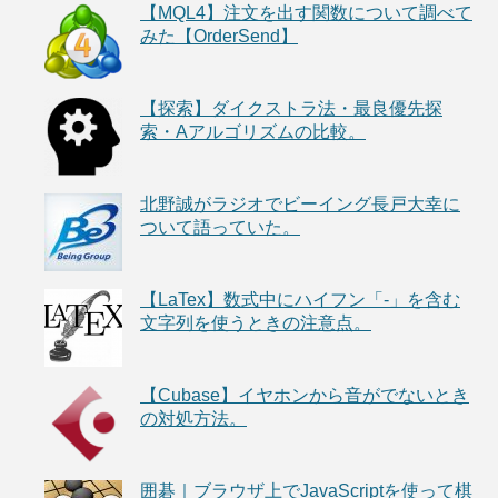
【MQL4】注文を出す関数について調べて
みた【OrderSend】
【探索】ダイクストラ法・最良優先探
索・Aアルゴリズムの比較。
北野誠がラジオでビーイング長戸大幸に
ついて語っていた。
【LaTex】数式中にハイフン「-」を含む
文字列を使うときの注意点。
【Cubase】イヤホンから音がでないとき
の対処方法。
囲碁｜ブラウザ上でJavaScriptを使って棋