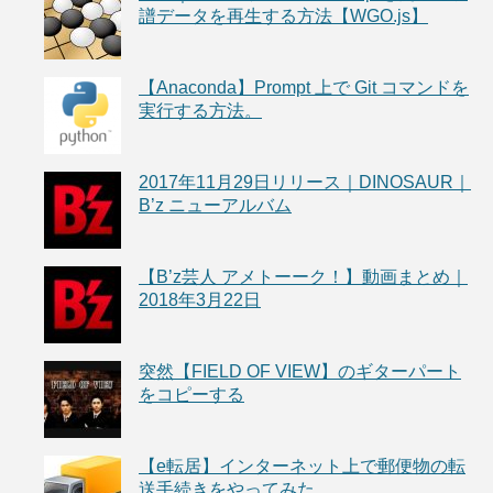
譜データを再生する方法【WGO.js】
【Anaconda】Prompt 上で Git コマンドを
実行する方法。
2017年11月29日リリース｜DINOSAUR｜
B’z ニューアルバム
【B’z芸人 アメトーーク！】動画まとめ｜
2018年3月22日
突然【FIELD OF VIEW】のギターパート
をコピーする
【e転居】インターネット上で郵便物の転
送手続きをやってみた。