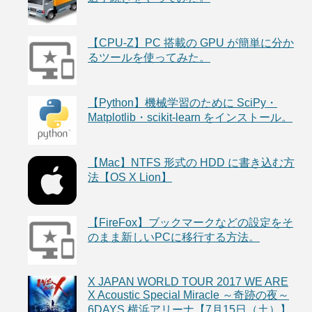
【CPU-Z】PC 搭載の GPU が簡単に分か
るツールを使ってみた。
【Python】機械学習のために SciPy・
Matplotlib・scikit-learn をインストール。
【Mac】NTFS 形式の HDD に書き込む方
法【OS X Lion】
【FireFox】ブックマークなどの設定をそ
のまま新しいPCに移行する方法。
X JAPAN WORLD TOUR 2017 WE ARE
X Acoustic Special Miracle ～奇跡の夜～
6DAYS 横浜アリーナ【7月15日（土）】