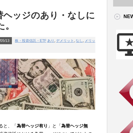
替ヘッジのあり・なしに
NE
た。
05/13
株・投資信託・ETF
あり
,
デメリット
,
なし
,
メリッ
ると、「
為替ヘッジ有り
」と「
為替ヘッジ無