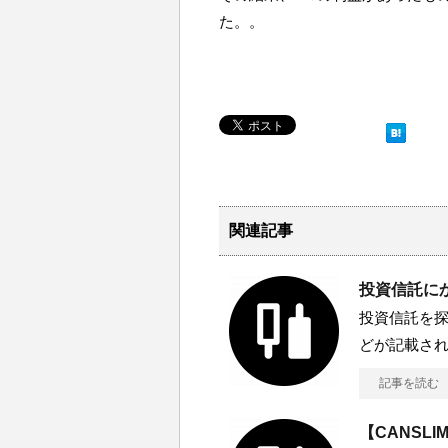
た。。
関連記事
投資信託に
投資信託を
どが記載さ
記事を読む
【CANSL