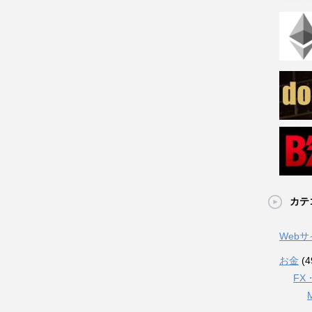
カテ
Web
お金
(4
FX