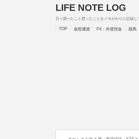
LIFE NOTE LOG
日々調べたこと思ったことをメモがわりに記録し
TOP
仮想通貨
FX・外貨預金
競馬
ホーム
>
お金
>
株・投資信託・ETF
>