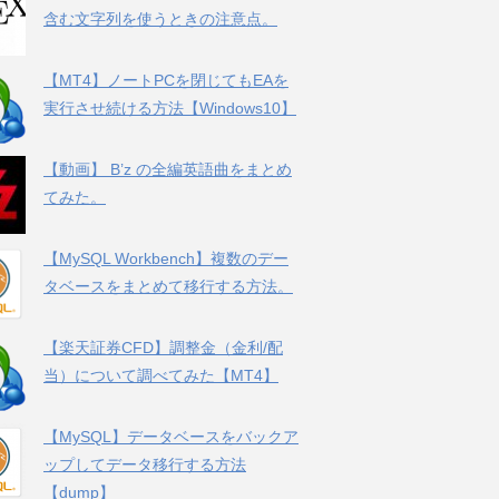
含む文字列を使うときの注意点。
【MT4】ノートPCを閉じてもEAを
実行させ続ける方法【Windows10】
【動画】 B’z の全編英語曲をまとめ
てみた。
【MySQL Workbench】複数のデー
タベースをまとめて移行する方法。
【楽天証券CFD】調整金（金利/配
当）について調べてみた【MT4】
【MySQL】データベースをバックア
ップしてデータ移行する方法
【dump】