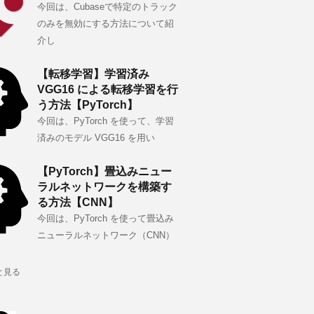
今回は、Cubaseで特定のトラック
のみを無効にする方法について紹
介し
【転移学習】学習済み
VGG16 による転移学習を行
う方法【PyTorch】
今回は、PyTorch を使って、学習
済みのモデル VGG16 を用い
【PyTorch】畳込みニュー
ラルネットワークを構築す
る方法【CNN】
今回は、PyTorch を使って畳込み
ニューラルネットワーク（CNN）
と見る