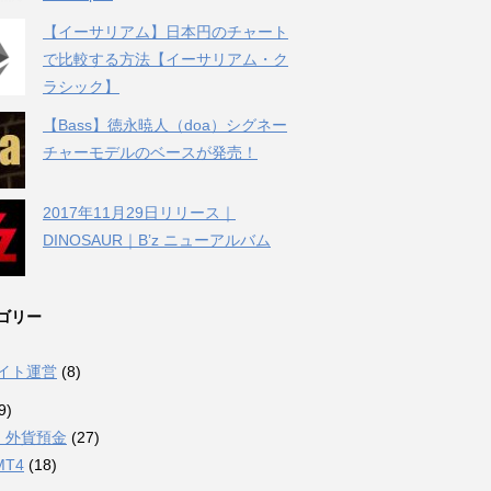
【イーサリアム】日本円のチャート
で比較する方法【イーサリアム・ク
ラシック】
【Bass】徳永暁人（doa）シグネー
チャーモデルのベースが発売！
2017年11月29日リリース｜
DINOSAUR｜B’z ニューアルバム
ゴリー
サイト運営
(8)
9)
・外貨預金
(27)
MT4
(18)