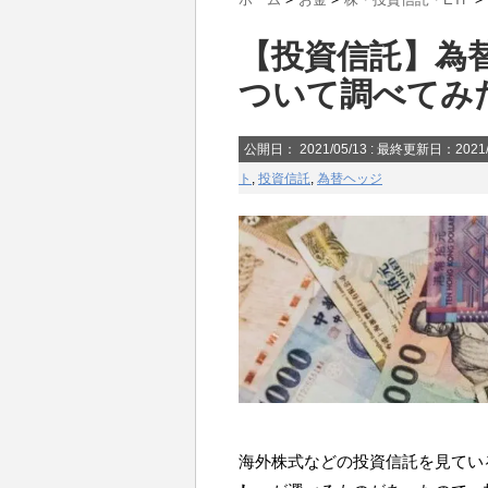
【投資信託】為
ついて調べてみ
公開日：
2021/05/13
: 最終更新日：2021/
ト
,
投資信託
,
為替ヘッジ
海外株式などの投資信託を見てい