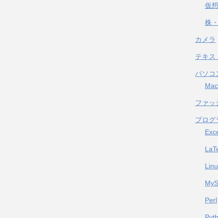
仮
株・
カメラ
テキス
パソコ
Mac
ファッ
プログ
Exc
LaT
Lin
My
Perl
Pyt