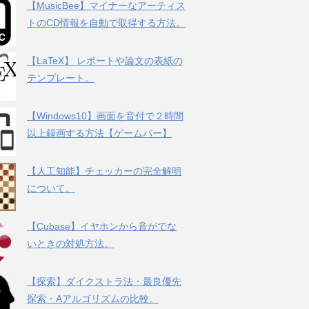
【MusicBee】マイナーなアーティス
トのCD情報を自動で取得する方法。
【LaTeX】 レポートや論文の表紙の
テンプレート。
【Windows10】画面を音付で２時間
以上録画する方法【ゲームバー】
【人工知能】チェッカーの完全解明
について。
【Cubase】イヤホンから音がでな
いときの対処方法。
【探索】ダイクストラ法・最良優先
探索・Aアルゴリズムの比較。