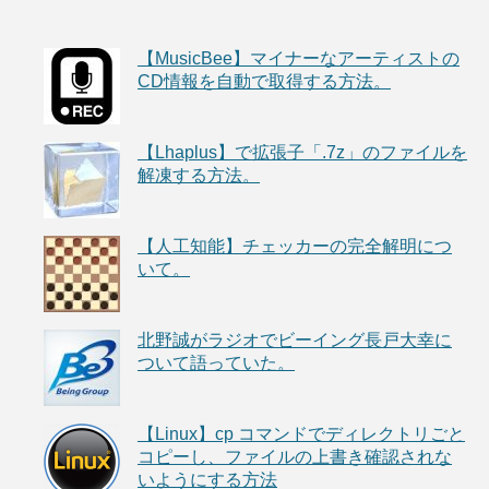
【MusicBee】マイナーなアーティストの
CD情報を自動で取得する方法。
【Lhaplus】で拡張子「.7z」のファイルを
解凍する方法。
【人工知能】チェッカーの完全解明につ
いて。
北野誠がラジオでビーイング長戸大幸に
ついて語っていた。
【Linux】cp コマンドでディレクトリごと
コピーし、ファイルの上書き確認されな
いようにする方法