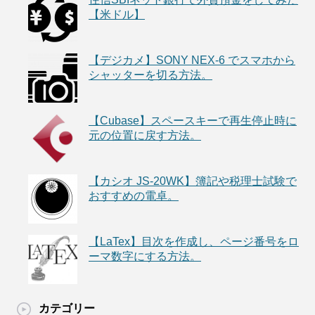
【米ドル】
【デジカメ】SONY NEX-6 でスマホから
シャッターを切る方法。
【Cubase】スペースキーで再生停止時に
元の位置に戻す方法。
【カシオ JS-20WK】簿記や税理士試験で
おすすめの電卓。
【LaTex】目次を作成し、ページ番号をロ
ーマ数字にする方法。
カテゴリー