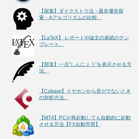
【探索】ダイクストラ法・最良優先探
索・Aアルゴリズムの比較。
【LaTeX】 レポートや論文の表紙のテン
プレート。
【部首】一点”しんにょう”を表示させる方
法。
【Cubase】イヤホンから音がでないとき
の対処方法。
【MT4】PCが再起動しても自動的に起動
させる方法【FX自動売買】