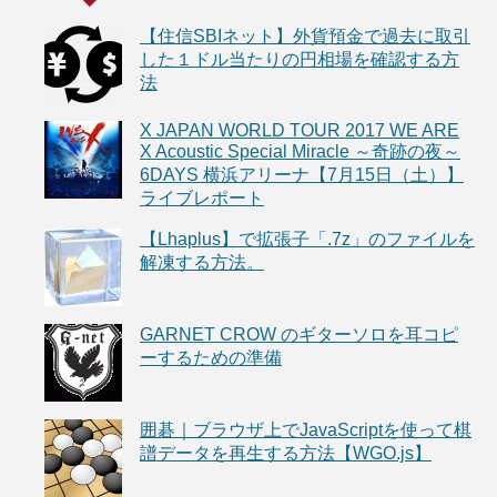
【住信SBIネット】外貨預金で過去に取引
した１ドル当たりの円相場を確認する方
法
X JAPAN WORLD TOUR 2017 WE ARE
X Acoustic Special Miracle ～奇跡の夜～
6DAYS 横浜アリーナ【7月15日（土）】
ライブレポート
【Lhaplus】で拡張子「.7z」のファイルを
解凍する方法。
GARNET CROW のギターソロを耳コピ
ーするための準備
囲碁｜ブラウザ上でJavaScriptを使って棋
譜データを再生する方法【WGO.js】