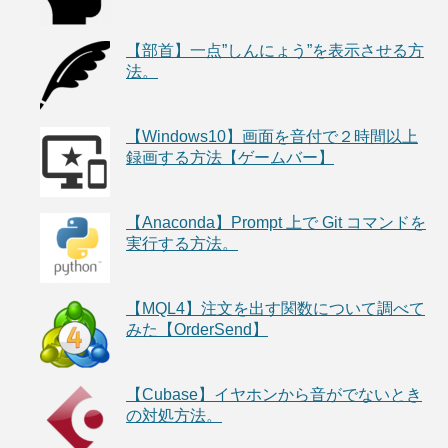
【部首】一点”しんにょう”を表示させる方
法。
【Windows10】画面を音付で２時間以上
録画する方法【ゲームバー】
【Anaconda】Prompt 上で Git コマンドを
実行する方法。
【MQL4】注文を出す関数について調べて
みた【OrderSend】
【Cubase】イヤホンから音がでないとき
の対処方法。