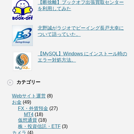
【断捨離】ブックオフ出張買取センター
を利用してみた
北野誠がラジオでビーイング長戸大幸に
ついて語っていた。
【MySQL】Windows にインストール時の
エラー対処方法。
カテゴリー
Webサイト運営
(8)
お金
(49)
FX・外貨預金
(27)
MT4
(18)
仮想通貨
(18)
株・投資信託・ETF
(3)
カメラ
(4)