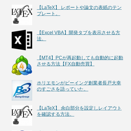
【LaTeX】 レポートや論文の表紙のテン
プレート。
【Excel VBA】開発タブを表示させる方
法。
【MT4】PCが再起動しても自動的に起動
させる方法【FX自動売買】
ホリエモンがビーイング創業者長戸大幸
のすごさを語っていた。
【LaTeX】 余白部分を設定しレイアウト
を確認する方法。