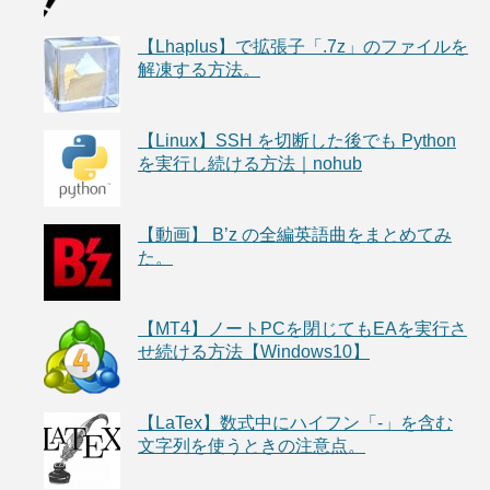
【Lhaplus】で拡張子「.7z」のファイルを
解凍する方法。
【Linux】SSH を切断した後でも Python
を実行し続ける方法｜nohub
【動画】 B’z の全編英語曲をまとめてみ
た。
【MT4】ノートPCを閉じてもEAを実行さ
せ続ける方法【Windows10】
【LaTex】数式中にハイフン「-」を含む
文字列を使うときの注意点。