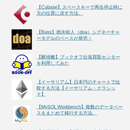
【Cubase】スペースキーで再生停止時に
元の位置に戻す方法。
【Bass】徳永暁人（doa）シグネーチャ
ーモデルのベースが発売！
【断捨離】ブックオフ出張買取センター
を利用してみた
【イーサリアム】日本円のチャートで比
較する方法【イーサリアム・クラシッ
ク】
【MySQL Workbench】複数のデータベー
スをまとめて移行する方法。