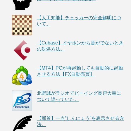
【人工知能】チェッカーの完全解明につ
いて。
【Cubase】イヤホンから音がでないとき
の対処方法。
【MT4】PCが再起動しても自動的に起動
させる方法【FX自動売買】
北野誠がラジオでビーイング長戸大幸に
ついて語っていた。
【部首】一点”しんにょう”を表示させる方
法。