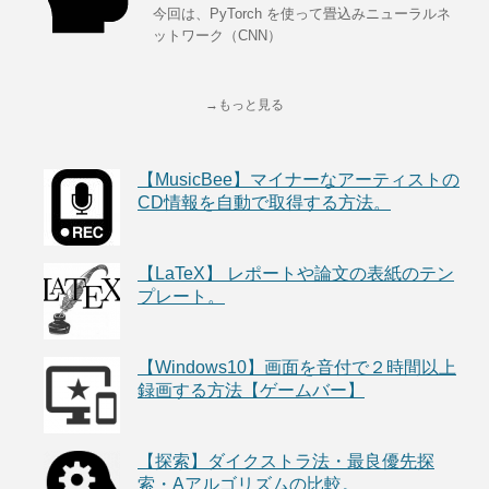
今回は、PyTorch を使って畳込みニューラルネ
ットワーク（CNN）
→もっと見る
【MusicBee】マイナーなアーティストの
CD情報を自動で取得する方法。
【LaTeX】 レポートや論文の表紙のテン
プレート。
【Windows10】画面を音付で２時間以上
録画する方法【ゲームバー】
【探索】ダイクストラ法・最良優先探
索・Aアルゴリズムの比較。