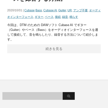
2020/10/31 |
Cubase
Bass
,
Cubase AI
,
Guiter
,
UR
,
アンプ不要
,
オーディ
オインターフェース
,
ギター
,
ベース
,
接続
,
録音
,
鳴らす
今回は、DTM のための DAWソフト Cubase AI でギター
（Guiter）やベース（Bass）をオーディオインターフェースを通
して接続して、音を鳴らしたり、録音する方法について紹介しま
す。
続きを見る