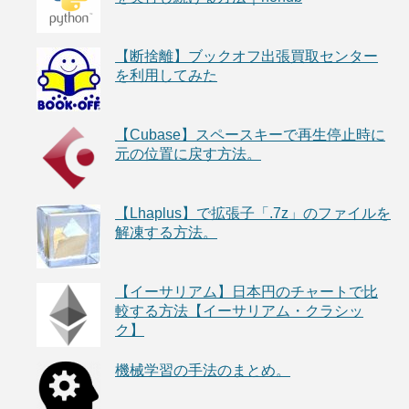
【断捨離】ブックオフ出張買取センター
を利用してみた
【Cubase】スペースキーで再生停止時に
元の位置に戻す方法。
【Lhaplus】で拡張子「.7z」のファイルを
解凍する方法。
【イーサリアム】日本円のチャートで比
較する方法【イーサリアム・クラシッ
ク】
機械学習の手法のまとめ。