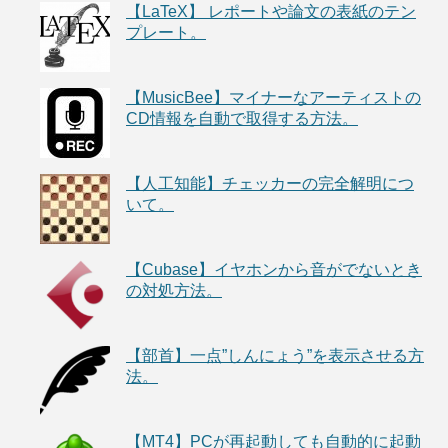
【LaTeX】 レポートや論文の表紙のテン
プレート。
【MusicBee】マイナーなアーティストの
CD情報を自動で取得する方法。
【人工知能】チェッカーの完全解明につ
いて。
【Cubase】イヤホンから音がでないとき
の対処方法。
【部首】一点”しんにょう”を表示させる方
法。
【MT4】PCが再起動しても自動的に起動