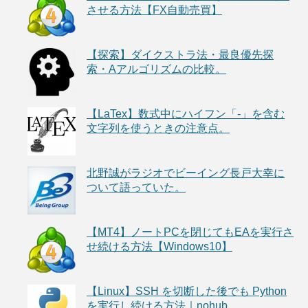
させる方法【FX自動売買】
【探索】ダイクストラ法・最良優先探
索・Aアルゴリズムの比較。
【LaTex】数式中にハイフン「-」を含む
文字列を使うときの注意点。
北野誠がラジオでビーイング長戸大幸に
ついて語っていた。
【MT4】ノートPCを閉じてもEAを実行さ
せ続ける方法【Windows10】
【Linux】SSH を切断した後でも Python
を実行し続ける方法｜nohub